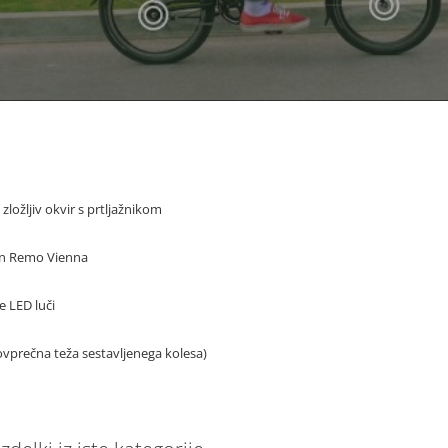
zložljiv okvir s prtljažnikom
an Remo Vienna
e LED luči
ovprečna teža sestavljenega kolesa)