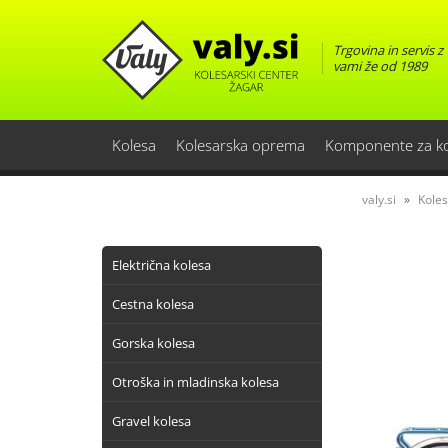
Trgovina in servis z
vami že od 1989
Kolesa
Kolesarska oprema
Komponente za k
valy.si
Kole
Električna kolesa
Cestna kolesa
Gorska kolesa
Otroška in mladinska kolesa
Gravel kolesa