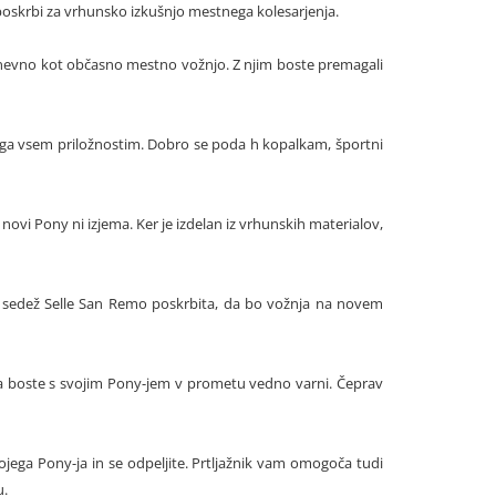
 poskrbi za vrhunsko izkušnjo mestnega kolesarjenja.
 dnevno kot občasno mestno vožnjo. Z njim boste premagali
ilega vsem priložnostim. Dobro se poda h kopalkam, športni
novi Pony ni izjema. Ker je izdelan iz vrhunskih materialov,
jen sedež Selle San Remo poskrbita, da bo vožnja na novem
, da boste s svojim Pony-jem v prometu vedno varni. Čeprav
vojega Pony-ja in se odpeljite. Prtljažnik vam omogoča tudi
u.