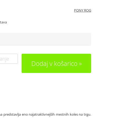
PONY ROG
stava
anje
Dodaj v košarico
a predstavlja eno najatraktivnejših mestnih koles na trgu.