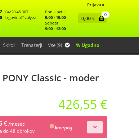
Prijava
»
04/20 45 007
Pon. - pet.:
0
trgovina
valy.si
9:00 - 19:00
0,00
€
Sobota:
9:00 - 12:00
Skiroji
Trenažerji
Vse (9)
% Ugodno
 PONY Classic - moder
426,55 €
6 €
/mesec
na do 48 obrokov