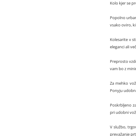
Kolo kjer se p
Popolno urban
vsako oviro, ki
Kolesarite v s
eleganci ali v
Preprosto vzdr
vam bo z mini
Za mehko vožnj
Ponyju udobna.
Poskrbljeno za
pri udobni vožn
V službo, trgo
prevažanje prtl