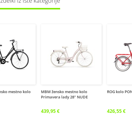
delki iz iste kategorije
nsko mestno kolo
MBM žensko mestno kolo
ROG kolo PONY
Primavera lady 28" NUDE
439,95 €
426,55 €