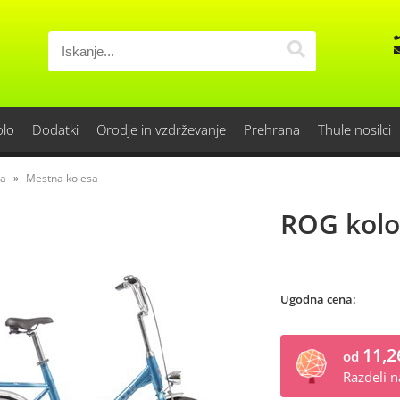
olo
Dodatki
Orodje in vzdrževanje
Prehrana
Thule nosilci
sa
Mestna kolesa
ROG kolo
Ugodna cena:
11,2
od
Razdeli 