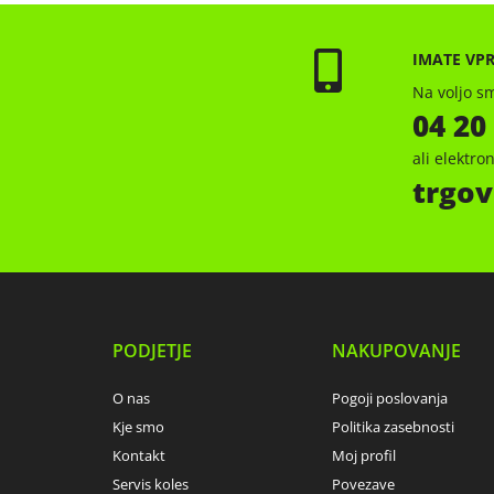
IMATE VP
Na voljo sm
04 20
ali elektr
trgov
PODJETJE
NAKUPOVANJE
O nas
Pogoji poslovanja
Kje smo
Politika zasebnosti
Kontakt
Moj profil
Servis koles
Povezave