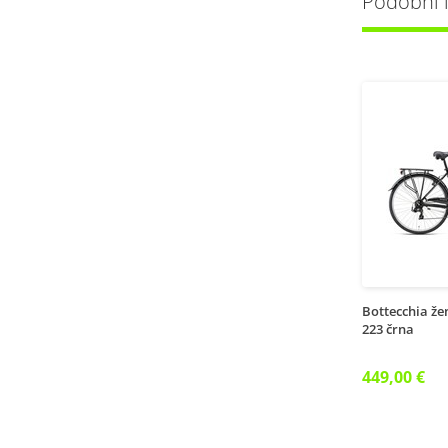
Podobni iz
Bottecchia že
223 črna
449,00 €