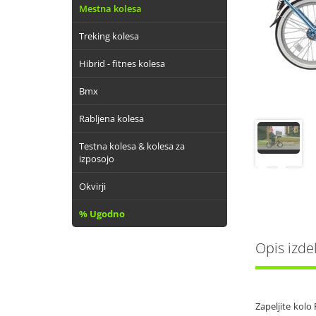
Mestna kolesa
Treking kolesa
Hibrid - fitnes kolesa
Bmx
Rabljena kolesa
Testna kolesa & kolesa za
izposojo
Okvirji
% Ugodno
Opis izde
Zapeljite kolo