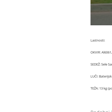
Lastnosti:
OKVIR: Al6061, 
SEDEŽ: Sele S
LUČI: Baterijsk
TEŽA: 13 kg (p