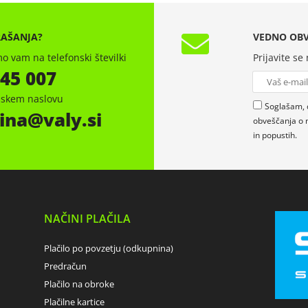
RAŠANJA?
VEDNO OBV
o vam na telefonski številki
Prijavite se
 45 007
onskem naslovu
Soglašam, 
ina
valy.si
obveščanja o 
in popustih.
NAČINI PLAČILA
Plačilo po povzetju (odkupnina)
Predračun
Plačilo na obroke
Plačilne kartice