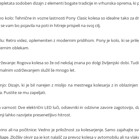
repletata sodoben dizajn z elementi bogate tradicije in vrhunska oprema, ki
o kolo: Tehnične in vozne lastnosti Pony Clasic kolesa so idealne tako za
 se vam bo pojavila na poti in hitreje prispeli na svoj cilj.
tilu: Retro videz, oplemeniten z modernim pridihom. Pony je kolo, ki se pr
ečernim oblekam.
ževanje: Rogova kolesa so že od nekdaj znana po dolgi življenjski dobi. Tudi 
malnim vzdrževanjem služil še mnogo let.
o: Dizajn, ki je bil narejen z mislijo na mestnega kolesarja z in oblazin
 Pustite se mu zapeljati.
 varnost: Dve električni LED luči, odsevniki in odzivne zavore zagotovijo
ji lahko razvijete presenetljivo hitrost.
vino ali na počitnice: Vedno je priložnost za kolesarjenje. Samo zajahajte s
jage. Zložljiv okvir pa je kot nalašč za prevoz kolesa v avtomobilu ali na vlak