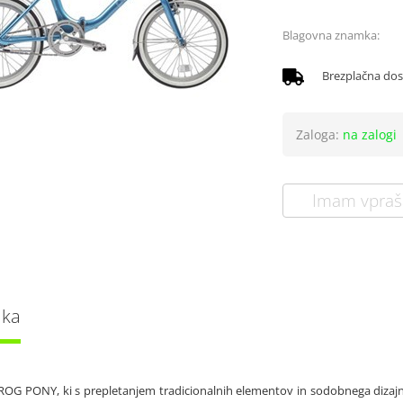
Blagovna znamka:
Brezplačna do
Zaloga:
na zalogi
Imam vpraš
lka
 ROG PONY, ki s prepletanjem tradicionalnih elementov in sodobnega dizajn