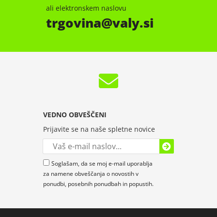
ali elektronskem naslovu
trgovina
valy.si
VEDNO OBVEŠČENI
Prijavite se na naše spletne novice
Soglašam, da se moj e-mail uporablja
za namene obveščanja o novostih v
ponudbi, posebnih ponudbah in popustih.