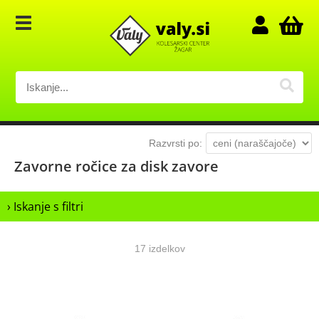
Razvrsti po:
Zavorne ročice za disk zavore
› Iskanje s filtri
17 izdelkov