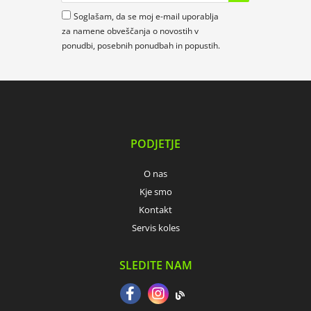
Soglašam, da se moj e-mail uporablja
za namene obveščanja o novostih v
ponudbi, posebnih ponudbah in popustih.
PODJETJE
O nas
Kje smo
Kontakt
Servis koles
SLEDITE NAM