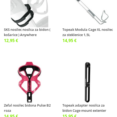
SKS nosilec nosilca za bidon (
Topeak Modula Cage XL nosilec
košarice ) Anywhere
za steklenice 1,5L
12,95 €
14,95 €
Zefal nosilec bidona Pulse B2
Topeak adapter nosilca za
roza
bidon Cage mount extenter
14,95 €
15,95 €