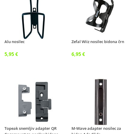
Alu nosilec
Zefal Wiiz nosilec bidona črn
5,95 €
6,95 €
Topeak snemljiv adapter QR
M-Wave adapter nosilec za