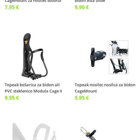
Cagemount za nosilec bidona
bidon Ada Slide
7,95 €
9,90 €
Topeak košarica za bidon ali
Topeak nosilec nosilca za bidon
PVC steklenico Modula Cage II
CageMount
9,95 €
9,95 €