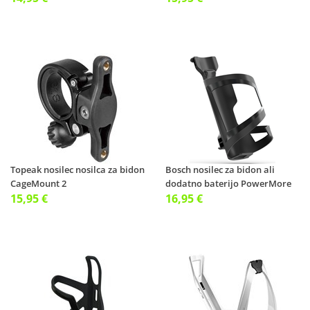
Topeak nosilec nosilca za bidon
Bosch nosilec za bidon ali
CageMount 2
dodatno baterijo PowerMore
15,95 €
250
16,95 €