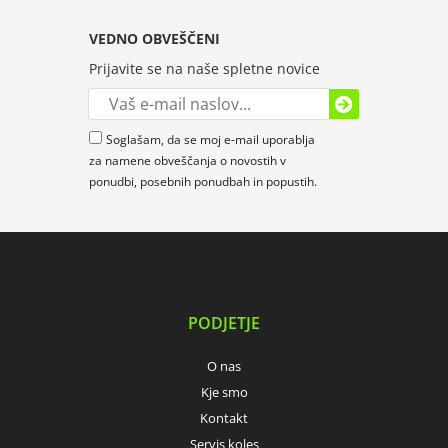
VEDNO OBVEŠČENI
Prijavite se na naše spletne novice
Soglašam, da se moj e-mail uporablja
za namene obveščanja o novostih v
ponudbi, posebnih ponudbah in popustih.
PODJETJE
O nas
Kje smo
Kontakt
Servis koles