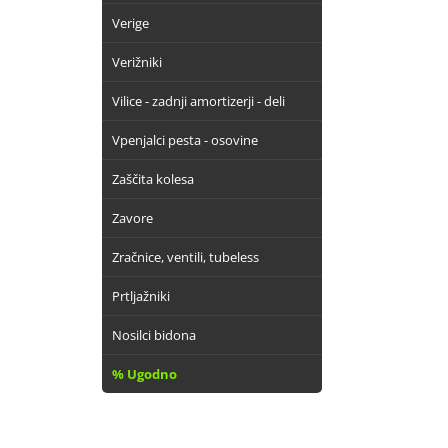
Verige
Verižniki
Vilice - zadnji amortizerji - deli
Vpenjalci pesta - osovine
Zaščita kolesa
Zavore
Zračnice, ventili, tubeless
Prtljažniki
Nosilci bidona
% Ugodno