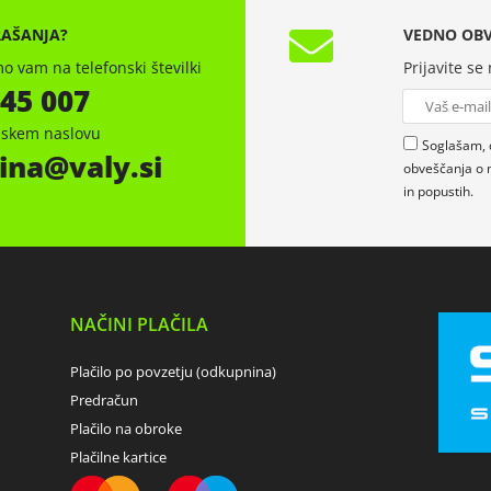
RAŠANJA?
VEDNO OBV
o vam na telefonski številki
Prijavite se
 45 007
onskem naslovu
Soglašam, 
ina
valy.si
obveščanja o 
in popustih.
NAČINI PLAČILA
Plačilo po povzetju (odkupnina)
Predračun
Plačilo na obroke
Plačilne kartice