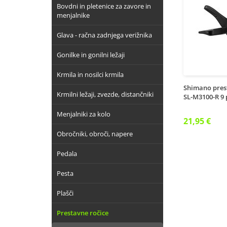
Bovdni in pletenice za zavore in
menjalnike
Glava - račna zadnjega verižnika
Gonilke in gonilni ležaji
Krmila in nosilci krmila
Shimano prest
Krmilni ležaji, zvezde, distančniki
SL-M3100-R 9 
Menjalniki za kolo
21,95 €
Obročniki, obroči, napere
Pedala
Pesta
Plašči
Prestavne ročice