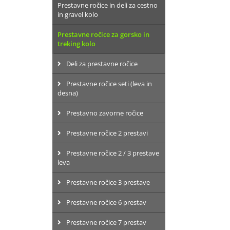
Prestavne ročice in deli za cestno
in gravel kolo
Prestavne ročice za gorsko in
treking kolo
Deli za prestavne ročice
Prestavne ročice seti (leva in
desna)
Prestavno zavorne ročice
Prestavne ročice 2 prestavi
Prestavne ročice 2 / 3 prestave
leva
Prestavne ročice 3 prestave
Prestavne ročice 6 prestav
Prestavne ročice 7 prestav