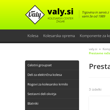
Trgovina in servis z
vami že od 1989
Kolesa
Kolesarska oprema
Komponente za k
valy.si
Komp
Prestavne roči
Prest
Celotni groupset
Deli za električna kolesa
Rogovi za kolesarsko krmilo
3 izdelki
Sestavni deli okvirja
Blatniki