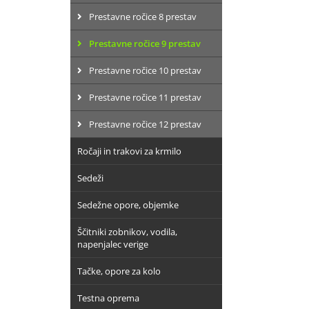
Prestavne ročice 8 prestav
Prestavne ročice 9 prestav
Prestavne ročice 10 prestav
Prestavne ročice 11 prestav
Prestavne ročice 12 prestav
Ročaji in trakovi za krmilo
Sedeži
Sedežne opore, objemke
Ščitniki zobnikov, vodila,
napenjalec verige
Tačke, opore za kolo
Testna oprema