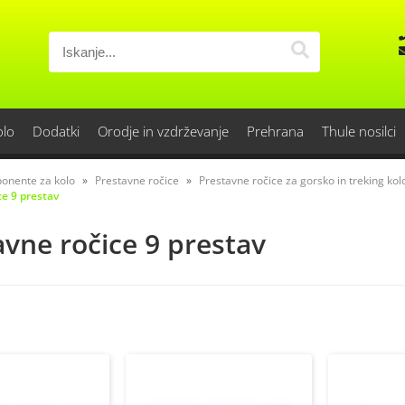
olo
Dodatki
Orodje in vzdrževanje
Prehrana
Thule nosilci
onente za kolo
Prestavne ročice
Prestavne ročice za gorsko in treking kol
ce 9 prestav
avne ročice 9 prestav