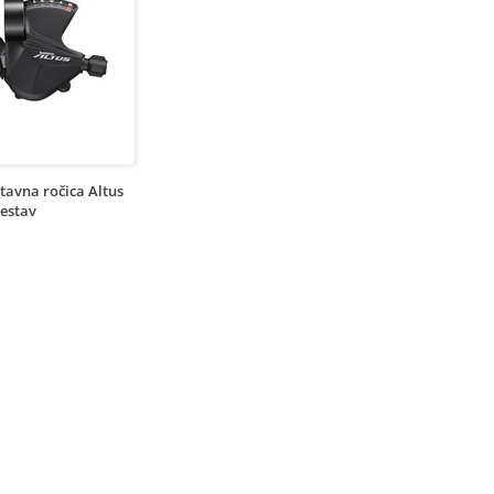
tavna ročica Altus
restav