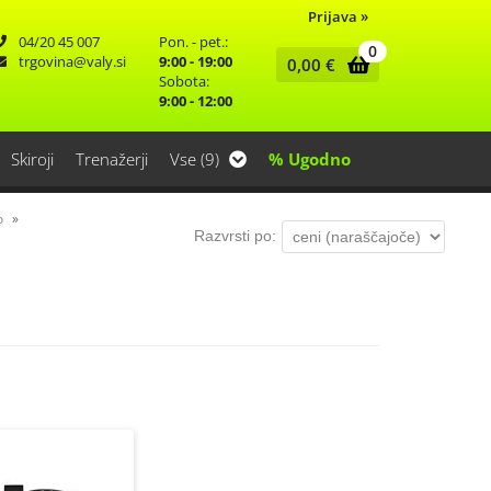
Prijava
»
04/20 45 007
Pon. - pet.:
0
trgovina
valy.si
9:00 - 19:00
0,00
€
Sobota:
9:00 - 12:00
Skiroji
Trenažerji
Vse (9)
% Ugodno
o
Razvrsti po: