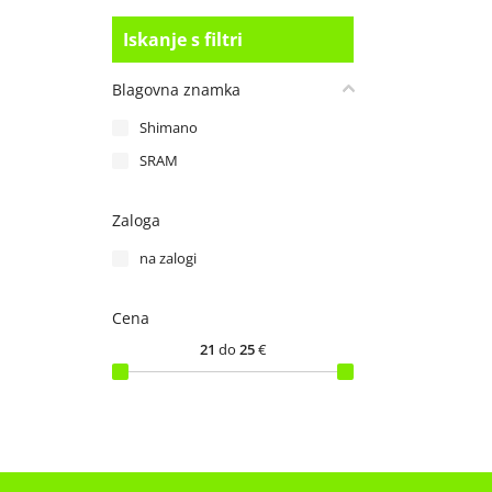
Iskanje s filtri
Blagovna znamka
Shimano
SRAM
Zaloga
na zalogi
Cena
21
do
25
€