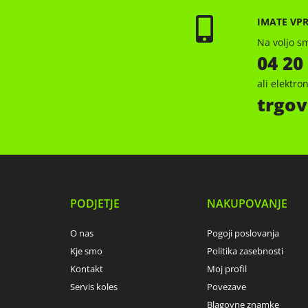
IMATE VP
Na voljo sm
04 20
ali elektr
trgov
PODJETJE
NAKUPOVANJE
O nas
Pogoji poslovanja
Kje smo
Politika zasebnosti
Kontakt
Moj profil
Servis koles
Povezave
Blagovne znamke