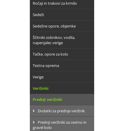
Ročaji in trakovi za krmilo
Sedeži
Sedežne opore, objemke
Ščitniki zobnikov, vodila,
napenjalec verige
Tačke, opore za kolo
Testna oprema
Verige
Verižniki
Prednji verižniki
Dodatki za prednje verižnik
Prednji verižniki za cestno in
gravel kolo