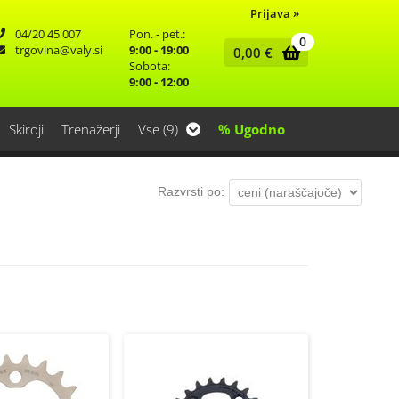
Prijava
»
04/20 45 007
Pon. - pet.:
0
trgovina
valy.si
9:00 - 19:00
0,00
€
Sobota:
9:00 - 12:00
Skiroji
Trenažerji
Vse (9)
% Ugodno
Razvrsti po: