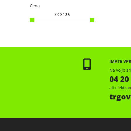
Cena
7
do
13
€
IMATE VP
Na voljo sm
04 20
ali elektr
trgov