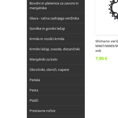
Bovdni in pletenice za zavore in
menjalnike
Glava - račna zadnjega verižnika
Gonilke in gonilni ležaji
Krmila in nosilci krmila
Shimano veriž
M667/M665/M
Krmilni ležaji, zvezde, distančniki
zob
7,90 €
Menjalniki za kolo
Obročniki, obroči, napere
Pedala
Pesta
Plašči
Prestavne ročice