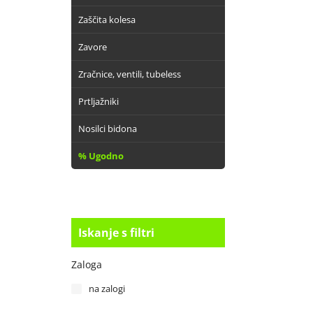
Zaščita kolesa
Zavore
Zračnice, ventili, tubeless
Prtljažniki
Nosilci bidona
% Ugodno
Iskanje s filtri
Zaloga
na zalogi