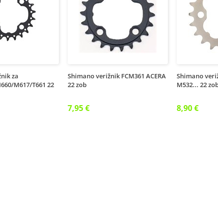
nik za
Shimano verižnik FCM361 ACERA
Shimano veri
660/M617/T661 22
22 zob
M532... 22 zo
7,95 €
8,90 €