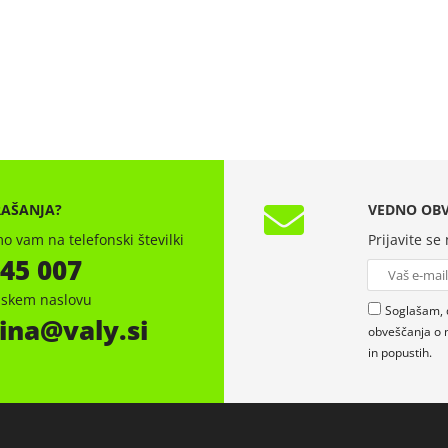
RAŠANJA?
VEDNO OBV
o vam na telefonski številki
Prijavite se
 45 007
onskem naslovu
Soglašam, 
ina
valy.si
obveščanja o 
in popustih.