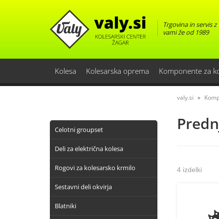
Trgovina in servis z
vami že od 1989
Kolesa
Kolesarska oprema
Komponente za k
valy.si
Komp
Prednj
Celotni groupset
Deli za električna kolesa
Rogovi za kolesarsko krmilo
4 izdelki
Sestavni deli okvirja
Blatniki