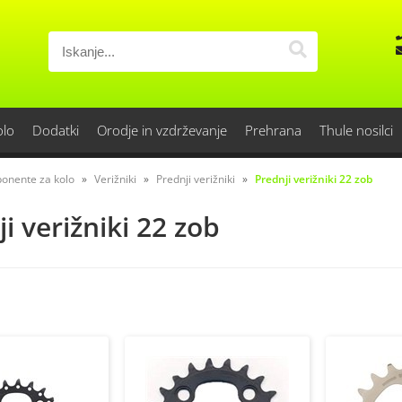
olo
Dodatki
Orodje in vzdrževanje
Prehrana
Thule nosilci
onente za kolo
Verižniki
Prednji verižniki
Prednji verižniki 22 zob
i verižniki 22 zob