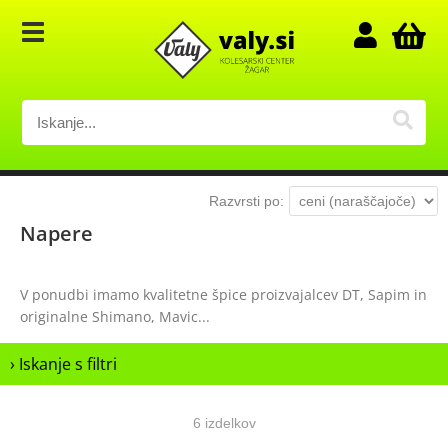
Razvrsti po:
Napere
V ponudbi imamo kvalitetne špice proizvajalcev DT, Sapim in
originalne Shimano, Mavic...
› Iskanje s filtri
6 izdelkov