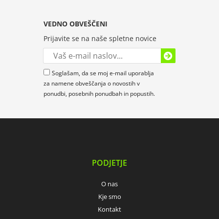
VEDNO OBVEŠČENI
Prijavite se na naše spletne novice
Soglašam, da se moj e-mail uporablja
za namene obveščanja o novostih v
ponudbi, posebnih ponudbah in popustih.
PODJETJE
O nas
Kje smo
Kontakt