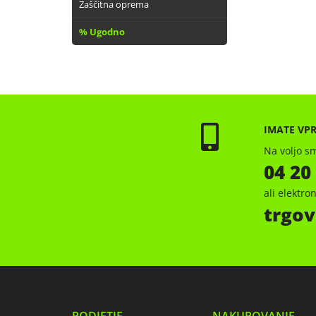
Zaščitna oprema
% Ugodno
IMATE VP
Na voljo sm
04 20
ali elektr
trgov