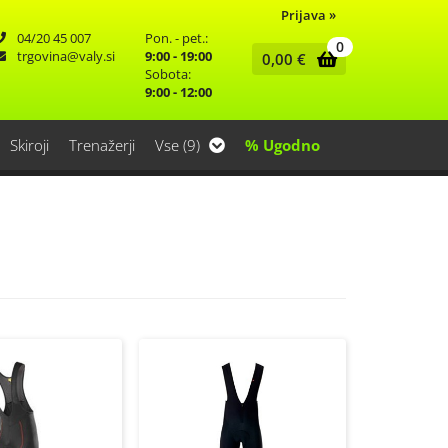
Prijava
»
04/20 45 007
Pon. - pet.:
0
trgovina
valy.si
9:00 - 19:00
0,00
€
Sobota:
9:00 - 12:00
Skiroji
Trenažerji
Vse (9)
% Ugodno