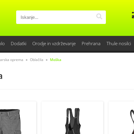
olo
Dodatki
Orodje in vzdrževanje
Prehrana
Thule nosilci
sarska oprema
Oblačila
Moška
a