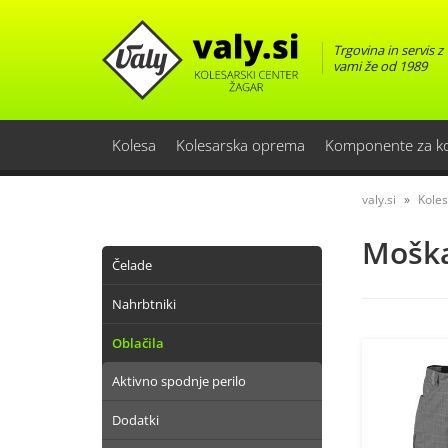
Trgovina in servis z
vami že od 1989
Kolesa
Kolesarska oprema
Komponente za k
valy.si
Kole
Mošk
Čelade
Nahrbtniki
Oblačila
Aktivno spodnje perilo
Dodatki