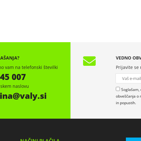
RAŠANJA?
VEDNO OBV
o vam na telefonski številki
Prijavite se
 45 007
onskem naslovu
Soglašam, 
ina
valy.si
obveščanja o 
in popustih.