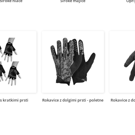
široke hlače
Široke majice
Opri
s kratkimi prsti
Rokavice z dolgimi prsti - poletne
Rokavice z do