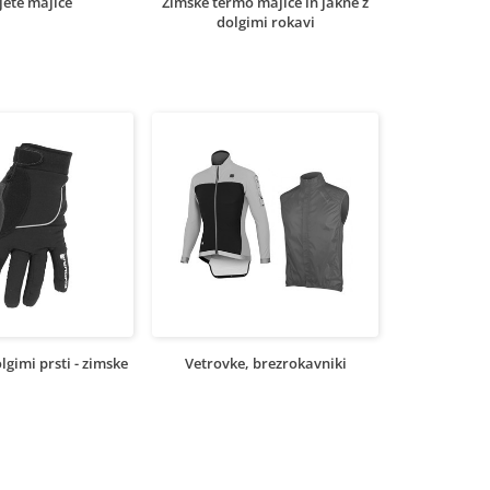
jete majice
Zimske termo majice in jakne z
dolgimi rokavi
lgimi prsti - zimske
Vetrovke, brezrokavniki