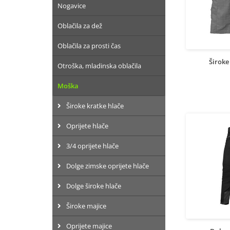
Nogavice
Oblačila za dež
Oblačila za prosti čas
Široke
Otroška, mladinska oblačila
Moška
Široke kratke hlače
Oprijete hlače
3/4 oprijete hlače
Dolge zimske oprijete hlače
Dolge široke hlače
Široke majice
Oprijete majice