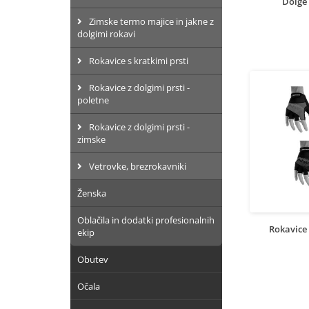
Dolge 
Zimske termo majice in jakne z
dolgimi rokavi
Rokavice s kratkimi prsti
Rokavice z dolgimi prsti -
poletne
Rokavice z dolgimi prsti -
zimske
Vetrovke, brezrokavniki
Ženska
Oblačila in dodatki profesionalnih
Rokavice 
ekip
Obutev
Očala