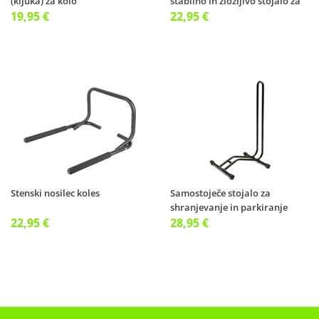
(kljuka) za kolo
stabilno in zložljivo stojalo za
19,95 €
22,95 €
Stenski nosilec koles
Samostoječe stojalo za
shranjevanje in parkiranje
22,95 €
koles
28,95 €