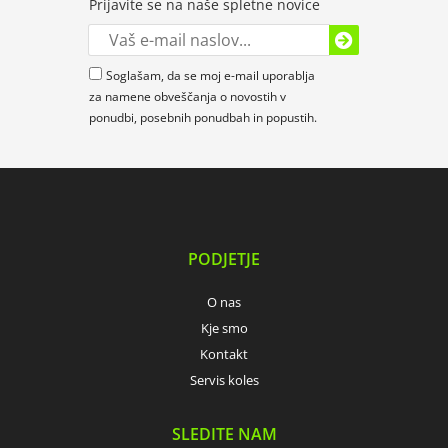
Prijavite se na naše spletne novice
Soglašam, da se moj e-mail uporablja
za namene obveščanja o novostih v
ponudbi, posebnih ponudbah in popustih.
PODJETJE
O nas
Kje smo
Kontakt
Servis koles
SLEDITE NAM