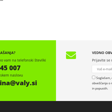
RAŠANJA?
VEDNO OBV
o vam na telefonski številki
Prijavite se
 45 007
onskem naslovu
Soglašam, 
ina
valy.si
obveščanja o 
in popustih.