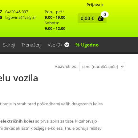
Prijava
»
04/20 45 007
Pon. - pet.:
0
trgovina
valy.si
9:00 - 19:00
0,00
€
Sobota:
9:00 - 12:00
Skiroji
Trenažerji
Vse (9)
% Ugodno
Razvrsti po:
lu vozila
ontiranje in strah pred poškodbami vaših dragocenih koles.
 električnih koles
so prva izbira za tiste, ki zahtevajo
ni dirkač ali lastnik težjega e-kolesa, Thule ponuja rešitev