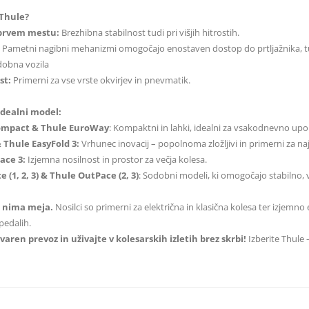
 Thule?
 prvem mestu:
Brezhibna stabilnost tudi pri višjih hitrostih.
Pametni nagibni mehanizmi omogočajo enostaven dostop do prtljažnika, tud
dobna vozila
st:
Primerni za vse vrste okvirjev in pnevmatik.
 idealni model:
ompact & Thule EuroWay
: Kompaktni in lahki, idealni za vsakodnevno upo
 Thule EasyFold 3:
Vrhunec inovacij – popolnoma zložljivi in primerni za naj
ace 3:
Izjemna nosilnost in prostor za večja kolesa.
e (1, 2, 3) & Thule OutPace (2, 3)
: Sodobni modeli, ki omogočajo stabilno, v
 nima meja.
Nosilci so primerni za električna in klasična kolesa ter izjem
pedalih.
 varen prevoz in uživajte v kolesarskih izletih brez skrbi!
Izberite Thule –