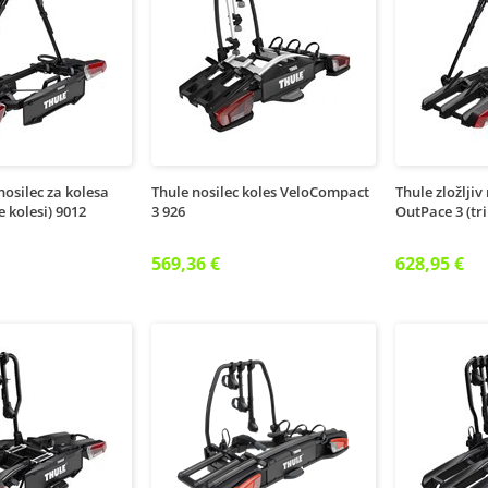
 nosilec za kolesa
Thule nosilec koles VeloCompact
Thule zložljiv
 kolesi) 9012
3 926
OutPace 3 (tri
569,36 €
628,95 €