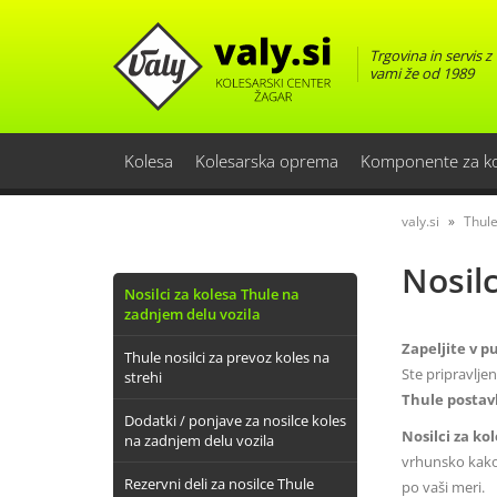
Trgovina in servis z
vami že od 1989
Kolesa
Kolesarska oprema
Komponente za k
valy.si
Thule
Nosilc
Nosilci za kolesa Thule na
zadnjem delu vozila
Zapeljite v 
Thule nosilci za prevoz koles na
Ste pripravlje
strehi
Thule postav
Dodatki / ponjave za nosilce koles
Nosilci za ko
na zadnjem delu vozila
vrhunsko kakovo
Rezervni deli za nosilce Thule
po vaši meri.