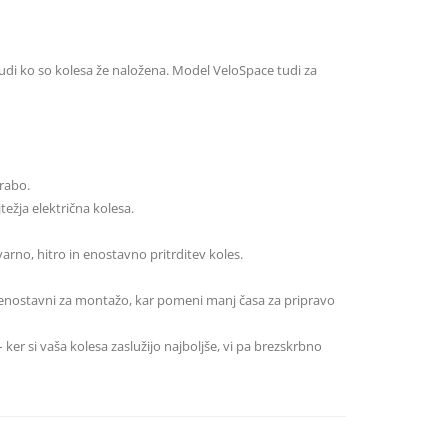
i ko so kolesa že naložena. Model VeloSpace tudi za
rabo.
težja električna kolesa.
arno, hitro in enostavno pritrditev koles.
no enostavni za montažo, kar pomeni manj časa za pripravo
 ker si vaša kolesa zaslužijo najboljše, vi pa brezskrbno