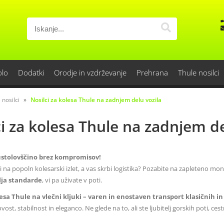
olo
Dodatki
Orodje in vzdrževanje
Prehrana
Thule nosilci
 nosilci
Nosilci za kolesa Thule na zadnjem delu vozila
i za kolesa Thule na zadnjem de
pustolovščino brez kompromisov!
ni na popoln kolesarski izlet, a vas skrbi logistika? Pozabite na zapleteno m
lja standarde
, vi pa uživate v poti.
lesa Thule na vlečni kljuki – varen in enostaven transport klasičnih in
st, stabilnost in eleganco. Ne glede na to, ali ste ljubitelj gorskih poti, cest