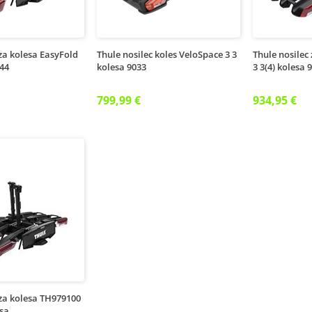
 za kolesa EasyFold
Thule nosilec koles VeloSpace 3 3
Thule nosilec
944
kolesa 9033
3 3(4) kolesa 
799,99 €
934,95 €
 za kolesa TH979100
esa