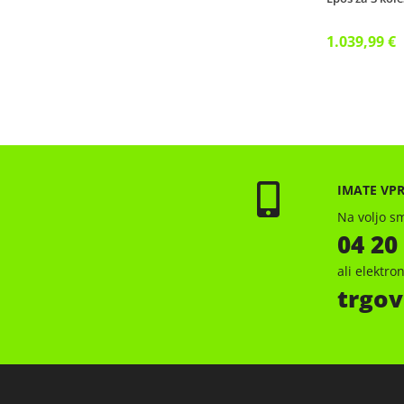
1.039,99 €
IMATE VP
Na voljo sm
04 20
ali elektr
trgov