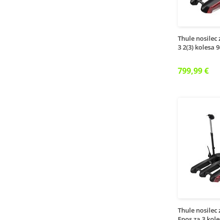
Thule nosilec
3 2(3) kolesa 
799,99 €
Thule nosilec
Epos za 3 kol