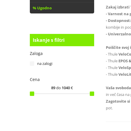
Zakaj izbrati
% Ugodno
- Varnost na
- Dostopnost:
kombije in po
- Univerzalno
Iskanje s filtri
Poiščite svoj
Zaloga
- Thule
VeloC
- Thule
EPOS &
na zalogi
- Thule
VeloSp
- Thule
VeloLit
Cena
89
do
1040
€
Vaša svoboda
in več časa na 
Zagotovite si
pot.