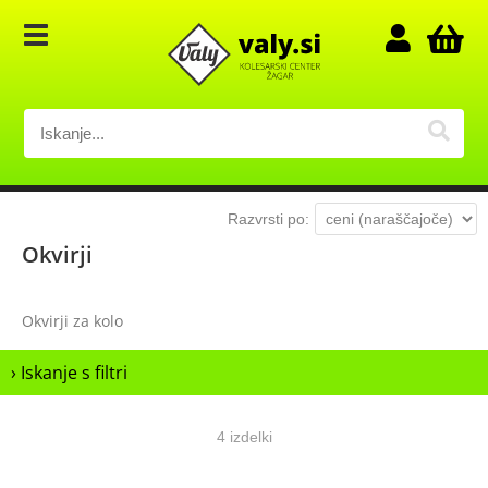
Razvrsti po:
Okvirji
Okvirji za kolo
› Iskanje s filtri
4 izdelki