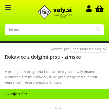
Razvrsti po:
Rokavice z dolgimi prsti - zimske
V prodajnem programu kolesarske trgovine Valy imamo
kvalitetne zimske rokavice, ki ne prepuščajo vetra in tudi
nepremočljive proizvajalca Endura.
› Iskanje s filtri
3 izdelki