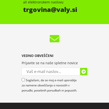
ali elektronskem naslovu
trgovina
valy.si
VEDNO OBVEŠČENI
Prijavite se na naše spletne novice
Soglašam, da se moj e-mail uporablja
za namene obveščanja o novostih v
ponudbi, posebnih ponudbah in popustih.