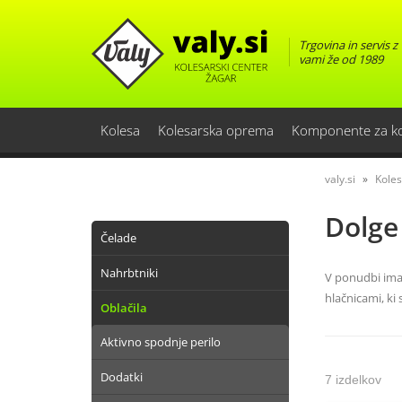
Trgovina in servis z
vami že od 1989
Kolesa
Kolesarska oprema
Komponente za k
valy.si
Kole
Dolge
Čelade
Nahrbtniki
V ponudbi imam
hlačnicami, ki
Oblačila
Aktivno spodnje perilo
Dodatki
7 izdelkov