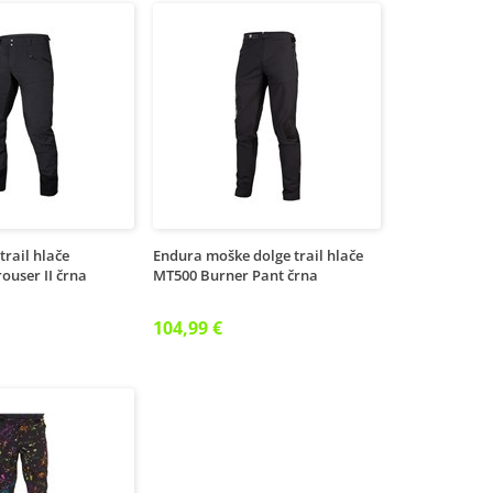
trail hlače
Endura moške dolge trail hlače
rouser II črna
MT500 Burner Pant črna
104,99 €