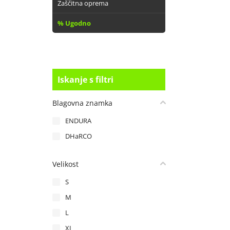
Zaščitna oprema
% Ugodno
Iskanje s filtri
Blagovna znamka
ENDURA
DHaRCO
Velikost
S
M
L
XL