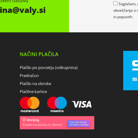
onskem naslovu
Soglašam, 
ina
valy.si
obveščanja o 
in popustih.
NAČINI PLAČILA
Plačilo po povzetju (odkupnina)
Predračun
Plačilo na obroke
Plačilne kartice