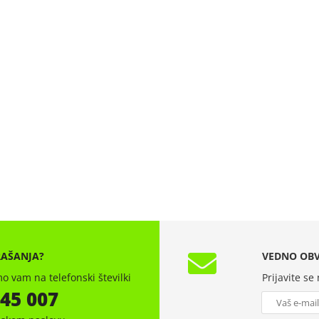
RAŠANJA?
VEDNO OBV
o vam na telefonski številki
Prijavite se
 45 007