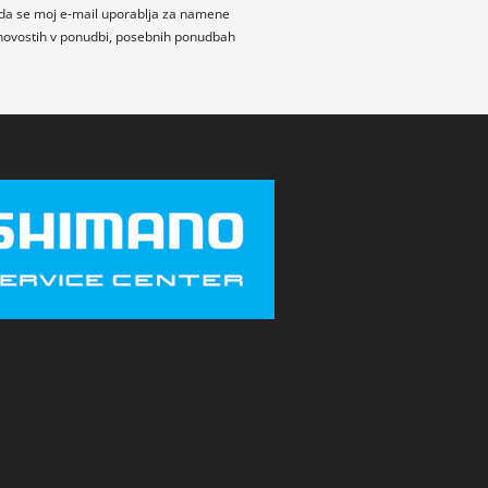
da se moj e-mail uporablja za namene
novostih v ponudbi, posebnih ponudbah