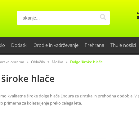
olo
Dodatki
Orodje in vzdrževanje
Prehrana
Thule nosilci
sarska oprema
Oblačila
Moška
Dolge široke hlače
 široke hlače
o kvalitetne široke dolge hlače Endura za zimska in prehodna obdobja. V p
 so primerna za kolesarjenje preko celega leta.