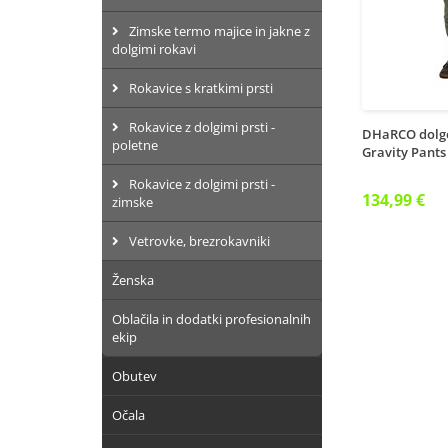
Zimske termo majice in jakne z
dolgimi rokavi
Rokavice s kratkimi prsti
Rokavice z dolgimi prsti -
DHaRCO dolge
poletne
Gravity Pants
Rokavice z dolgimi prsti -
134,99 €
zimske
Vetrovke, brezrokavniki
Ženska
Oblačila in dodatki profesionalnih
ekip
Obutev
Očala