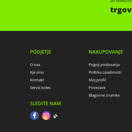
ali elektr
trgov
PODJETJE
NAKUPOVANJE
O nas
Pogoji poslovanja
Kje smo
Politika zasebnosti
Kontakt
Moj profil
Servis koles
Povezave
Blagovne znamke
SLEDITE NAM