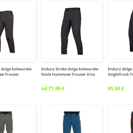
 dolge kolesarske
Endura široke dolge kolesarske
Endura dolge 
ee Trouser
hlače Hummvee Trouser črna
SingleTrack T
od 71,99 €
95,00 €