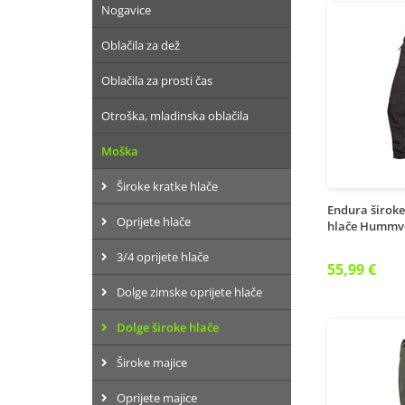
Nogavice
Oblačila za dež
Oblačila za prosti čas
Otroška, mladinska oblačila
Moška
Široke kratke hlače
Endura široke
Oprijete hlače
hlače Hummv
3/4 oprijete hlače
55,99 €
Dolge zimske oprijete hlače
Dolge široke hlače
Široke majice
Oprijete majice