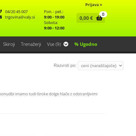
Prijava
»
04/20 45 007
Pon. - pet.:
0
trgovina
valy.si
9:00 - 19:00
0,00
€
Sobota:
9:00 - 12:00
Skiroji
Trenažerji
Vse (9)
% Ugodno
Razvrsti po:
onudbi imamo tudi široke dolge hlače z odstranljivimi