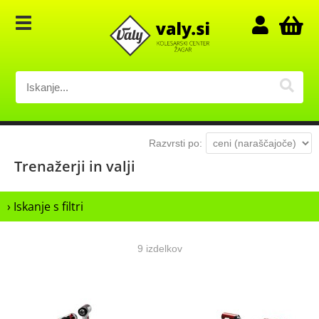
Razvrsti po:
Trenažerji in valji
› Iskanje s filtri
9 izdelkov