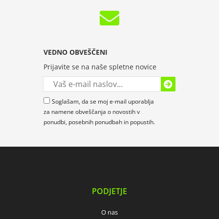
VEDNO OBVEŠČENI
Prijavite se na naše spletne novice
Soglašam, da se moj e-mail uporablja
za namene obveščanja o novostih v
ponudbi, posebnih ponudbah in popustih.
PODJETJE
O nas