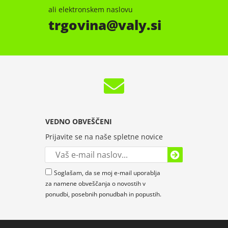
ali elektronskem naslovu
trgovina
valy.si
VEDNO OBVEŠČENI
Prijavite se na naše spletne novice
Soglašam, da se moj e-mail uporablja
za namene obveščanja o novostih v
ponudbi, posebnih ponudbah in popustih.