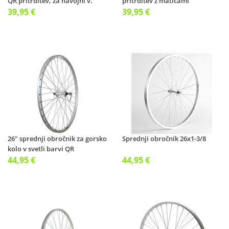
QR pritrditev, za navojni v.
pritrditev z maticami
39,95 €
dvostenski
39,95 €
26" sprednji obročnik za gorsko
Sprednji obročnik 26x1-3/8
kolo v svetli barvi QR
44,95 €
44,95 €