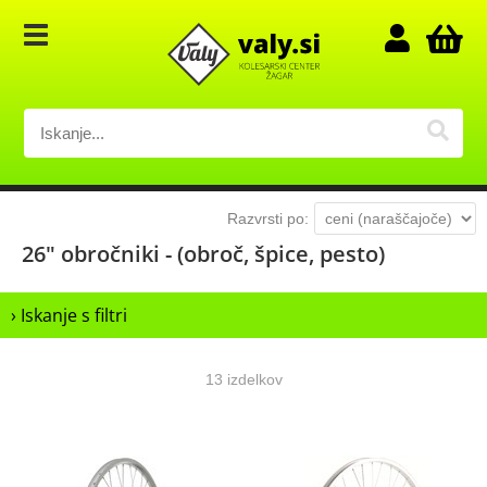
Razvrsti po:
26" obročniki - (obroč, špice, pesto)
› Iskanje s filtri
13 izdelkov