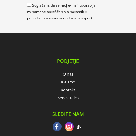
Soglašam, da se moj e-mail uporablja
za namene obveščanja o novostih v
ponudbi, posebnih ponudbah in popustih.
PODJETJE
O nas
Kje smo
Kontakt
Servis koles
SLEDITE NAM