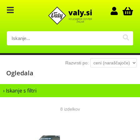
Razvrsti po:
Ogledala
› Iskanje s filtri
8 izdelkov