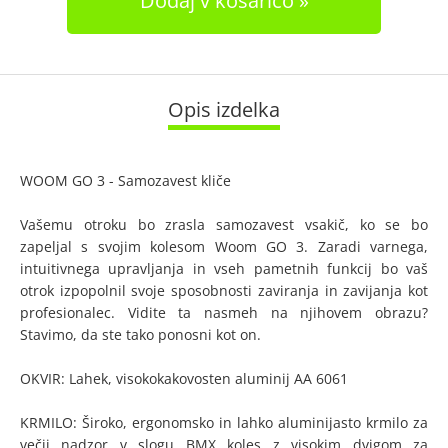
Dodaj v košarico
Opis izdelka
WOOM GO 3 - Samozavest kliče
Vašemu otroku bo zrasla samozavest vsakič, ko se bo
zapeljal s svojim kolesom Woom GO 3. Zaradi varnega,
intuitivnega upravljanja in vseh pametnih funkcij bo vaš
otrok izpopolnil svoje sposobnosti zaviranja in zavijanja kot
profesionalec. Vidite ta nasmeh na njihovem obrazu?
Stavimo, da ste tako ponosni kot on.
OKVIR: Lahek, visokokakovosten aluminij AA 6061
KRMILO: Široko, ergonomsko in lahko aluminijasto krmilo za
večji nadzor v slogu BMX koles z visokim dvigom za