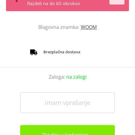
Razdeli na do 60 obrokov
Blagovna znamka:
WOOM
Brezplačna dostava
Zaloga:
na zalogi
Imam vprašanje