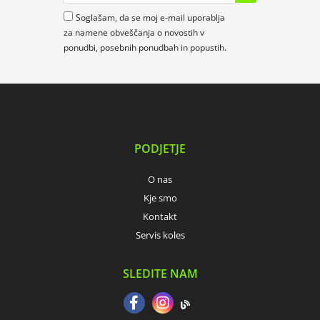
Soglašam, da se moj e-mail uporablja
za namene obveščanja o novostih v
ponudbi, posebnih ponudbah in popustih.
PODJETJE
O nas
Kje smo
Kontakt
Servis koles
SLEDITE NAM