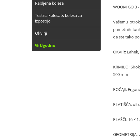
Rabljena kolesa
WOOM GO 3 - 
Testna kolesa & kolesa za
izposojo
Vašemu otroku
pametnih funkc
Okvirji
da ste tako po
% Ugodno
OKVIR: Lahek,
KRMILO: Široko
500 mm
ROČAJI: Ergon
PLATIŠČA: ultra
PLAŠČI: 16 × 1.
GEOMETRIJA: vi