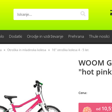
olo
Dodatki
Orodje in vzdrževanje
Prehrana
Thule nosilci
sa
Otroška in mladinska kolesa
16" otroška kolesa 4 - 5 let
WOOM GO 
"hot pink
Cena:
10,5
od