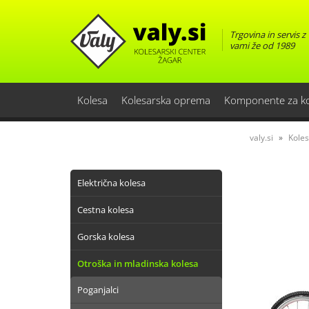
Trgovina in servis z
vami že od 1989
Kolesa
Kolesarska oprema
Komponente za k
valy.si
Kole
Električna kolesa
Cestna kolesa
Gorska kolesa
Otroška in mladinska kolesa
Poganjalci