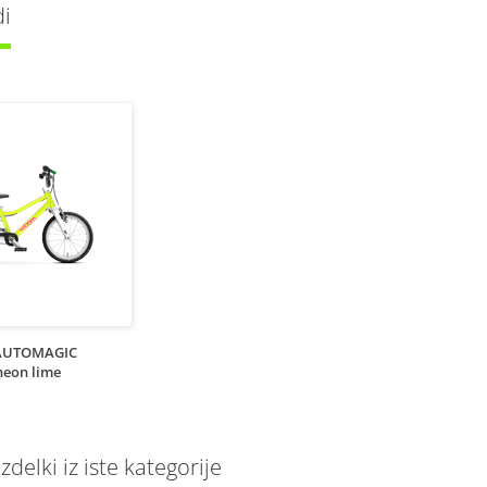
di
AUTOMAGIC
neon lime
delki iz iste kategorije