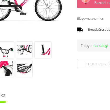
Razdeli 
Blagovna znamka:
Brezplačna do
Zaloga:
na zalogi
Imam vpraš
lka