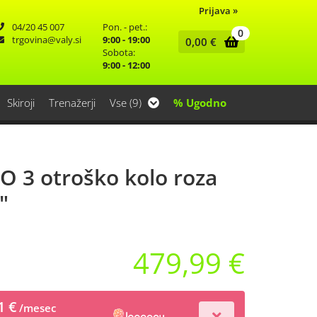
Prijava
»
04/20 45 007
Pon. - pet.:
0
trgovina
valy.si
9:00 - 19:00
0,00
€
Sobota:
9:00 - 12:00
Skiroji
Trenažerji
Vse (9)
% Ugodno
3 otroško kolo roza
"
479,99 €
1 €
/mesec