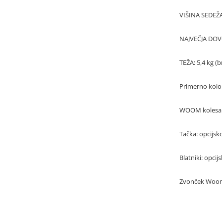
VIŠINA SEDEŽA
NAJVEČJA DOV
TEŽA: 5,4 kg (b
Primerno kolo 
WOOM kolesar
Tačka: opcijsk
Blatniki: opcij
Zvonček Woo