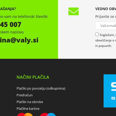
RAŠANJA?
VEDNO OBV
o vam na telefonski številki
Prijavite se
 45 007
onskem naslovu
Soglašam, 
ina
valy.si
obveščanja o 
in popustih.
NAČINI PLAČILA
Plačilo po povzetju (odkupnina)
Predračun
Plačilo na obroke
Plačilne kartice