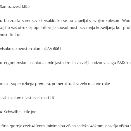
Samozavest kliče
 bo zrasla samozavest vsakič, ko se bo zapeljal s svojim kolesom Woom 
ij bo vaš otrok izpopolnil svoje sposobnosti zaviranja in zavijanja kot pr
nosni kot on.
 visokokakovosten aluminij AA 6061
, ergonomsko in lahko aluminijasto krmilo za večji nadzor v slogu BMX kol
omski, super ozkega premera, primerni tudi za zelo majhne roke
 lahka aluminijasta velikosti 16"
4” Schwalbe Little Joe
šina zgornje cevi: 410mm, minimalna višina sedeža: 482mm, najvišja višina