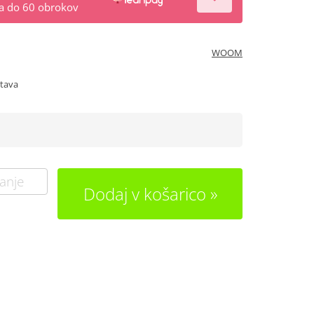
na do 60 obrokov
WOOM
stava
anje
Dodaj v košarico