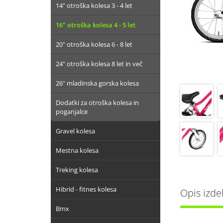
14" otroška kolesa 3 - 4 let
16" otroška kolesa 4 - 5 let
20" otroška kolesa 6 - 8 let
24" otroška kolesa 8 let in več
26" mladinska gorska kolesa
Dodatki za otroška kolesa in
poganjalce
Gravel kolesa
Mestna kolesa
Treking kolesa
Hibrid - fitnes kolesa
Opis izde
Bmx