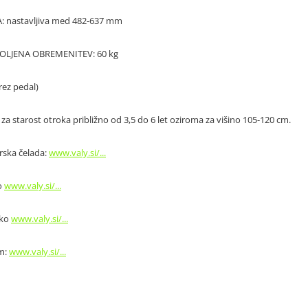
: nastavljiva med 482-637 mm
OLJENA OBREMENITEV: 60 kg
rez pedal)
za starost otroka približno od 3,5 do 6 let oziroma za višino 105-120 cm.
ska čelada:
www.valy.si/...
o
www.valy.si/...
sko
www.valy.si/...
m:
www.valy.si/...