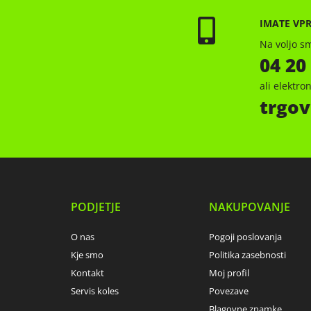
IMATE VP
Na voljo sm
04 20
ali elektr
trgov
PODJETJE
NAKUPOVANJE
O nas
Pogoji poslovanja
Kje smo
Politika zasebnosti
Kontakt
Moj profil
Servis koles
Povezave
Blagovne znamke