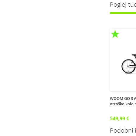
Poglej tu
WOOM GO 3 
otroško kolo 
549,99 €
Podobni iz