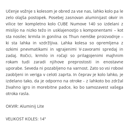
Učenje vožnje s kolesom je obred za vse nas, lahko kolo pa le
zelo olajša postopek. Posebej zasnovan aluminijast okvir in
vilice ter kompletno kolo CUBE Numove 140 so izdelani z
mislijo na nizko težo in usklajenostjo s komponentami – kot
sta nosilec krmila in gonilna os Thun nemške proizvodnje –
ki sta lahka in vzdržljiva. Lahka kolesa so opremljena z
ozkimi pnevmatikami in vgrajenimi V-zavorami spredaj in
zadaj. Ročici, krmilo in ročaji so prilagojenimi majhnim
rokam tudi zaradi njihove preprostosti in enostavne
uporabe. Seveda ni pozabljeno na varnost. Zato so vsi robovi
zaobljeni in veriga v celoti zaprta. In čeprav je kolo lahko, je
izdelano tako, da je odporno na otroke - z lahkoto bo zdržal
živahno igro in morebitne padce, ko bo samozavest vašega
otroka rasla.
OKVIR: Aluminij Lite
VELIKOST KOLES: 14"