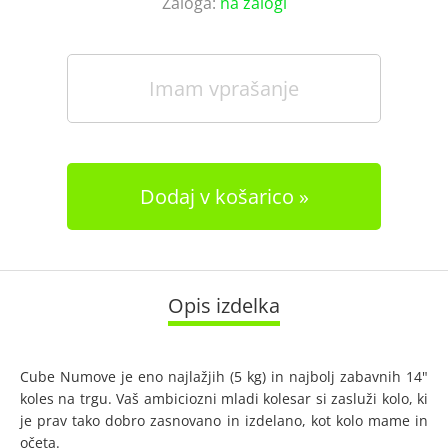
Zaloga:
na zalogi
Imam vprašanje
Dodaj v košarico
Opis izdelka
Cube Numove je eno najlažjih (5 kg) in najbolj zabavnih 14"
koles na trgu. Vaš ambiciozni mladi kolesar si zasluži kolo, ki
je prav tako dobro zasnovano in izdelano, kot kolo mame in
očeta.