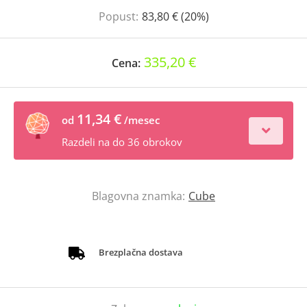
Popust:
83,80 € (20%)
335,20 €
Cena:
11,34 €
od
/mesec
Razdeli na do 36 obrokov
Blagovna znamka:
Cube
Brezplačna dostava