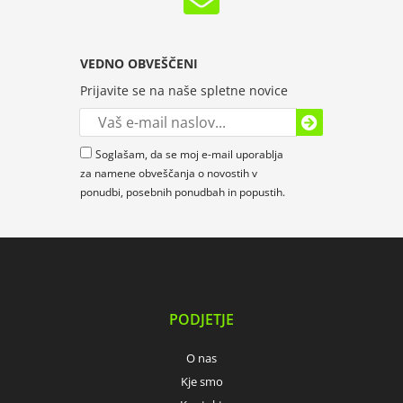
VEDNO OBVEŠČENI
Prijavite se na naše spletne novice
Soglašam, da se moj e-mail uporablja
za namene obveščanja o novostih v
ponudbi, posebnih ponudbah in popustih.
PODJETJE
O nas
Kje smo