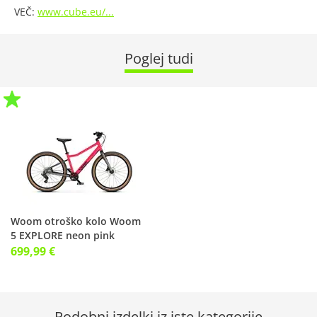
VEČ:
www.cube.eu/...
Poglej tudi
Woom otroško kolo Woom
5 EXPLORE neon pink
699,99 €
Podobni izdelki iz iste kategorije