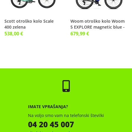
Scott otroško kolo Scale
Woom otroško kolo Woom
400 zelena
5 EXPLORE magnetic blue -
modra
538,00 €
679,99 €
IMATE VPRAŠANJA?
Na voljo smo vam na telefonski številki
04 20 45 007