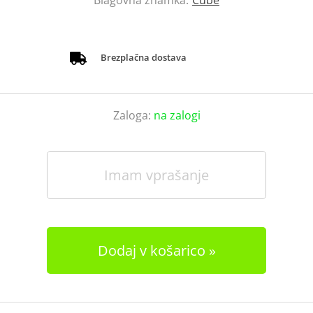
Blagovna znamka:
Cube
Brezplačna dostava
Zaloga:
na zalogi
Imam vprašanje
Dodaj v košarico