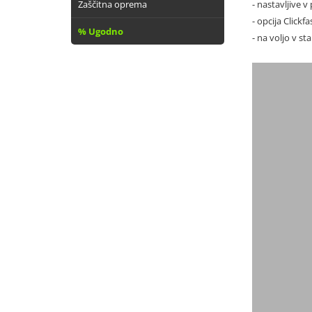
Zaščitna oprema
- nastavljive v
- opcija Click
% Ugodno
- na voljo v st