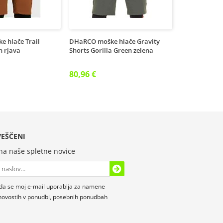
 hlače Trail
DHaRCO moške hlače Gravity
n rjava
Shorts Gorilla Green zelena
80,96 €
EŠČENI
 na naše spletne novice
da se moj e-mail uporablja za namene
novostih v ponudbi, posebnih ponudbah