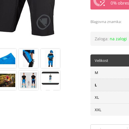
0% obrest
Blagovna znamka:
Zaloga:
na zalogi
Velikost
M
L
XL
XXL