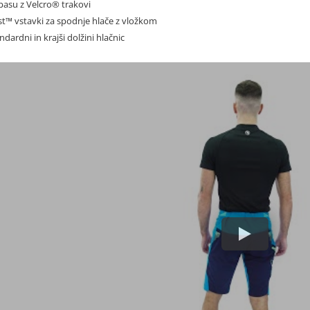
 pasu z Velcro® trakovi
fast™ vstavki za spodnje hlače z vložkom
andardni in krajši dolžini hlačnic