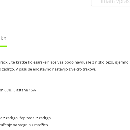
Imam vpraš
lka
rack Lite kratke kolesarske hlače vas bodo navdušile z nizko težo, izjemno 
jo zadrgo. V pasu se enostavno nastavijo z velcro trakovi.
lon 85%, Elastane 15%
pa z zadrgo, žep zadaj z zadrgo
zračenje na stegnih z mrežico