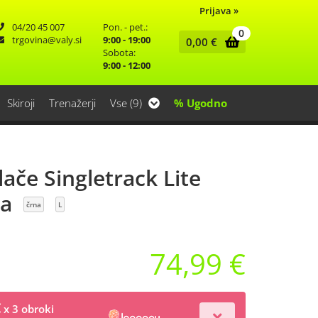
Prijava
»
04/20 45 007
Pon. - pet.:
0
trgovina
valy.si
9:00 - 19:00
0,00
€
Sobota:
9:00 - 12:00
Skiroji
Trenažerji
Vse (9)
% Ugodno
ače Singletrack Lite
na
črna
L
74,99 €
€
x 3 obroki