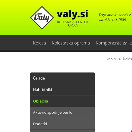
Trgovina in servis z
vami že od 1989
Kolesa
Kolesarska oprema
Komponente za k
valy.si
Kole
Čelade
Nahrbtniki
Oblačila
Aktivno spodnje perilo
Dodatki