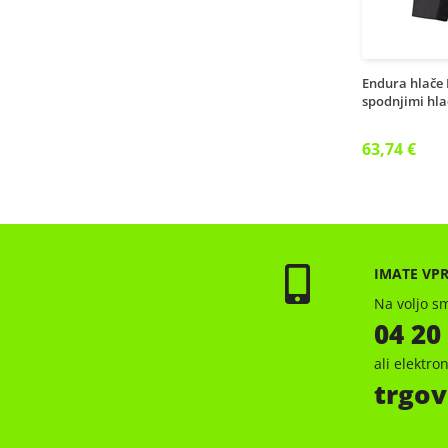
Endura hlače
spodnjimi hla
63,74 €
IMATE VP
Na voljo sm
04 20
ali elektr
trgov