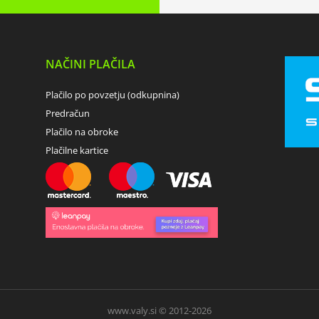
NAČINI PLAČILA
Plačilo po povzetju (odkupnina)
Predračun
Plačilo na obroke
Plačilne kartice
www.valy.si © 2012-2026