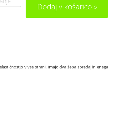
anje
Dodaj v košarico
elastičnostjo v vse strani. Imajo dva žepa spredaj in enega