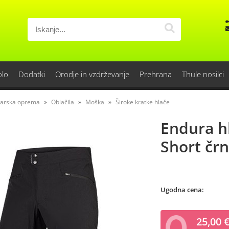
olo
Dodatki
Orodje in vzdrževanje
Prehrana
Thule nosilci
sarska oprema
Oblačila
Moška
Široke kratke hlače
Endura hl
Short čr
Ugodna cena:
25,00 