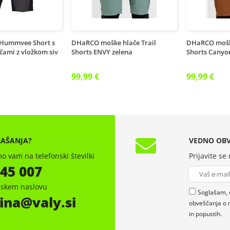
 Hummvee Short s
DHaRCO moške hlače Trail
DHaRCO moške
čami z vložkom siv
Shorts ENVY zelena
Shorts Canyo
99,99 €
99,99 €
RAŠANJA?
VEDNO OBV
o vam na telefonski številki
Prijavite se
 45 007
onskem naslovu
Soglašam, 
ina
valy.si
obveščanja o 
in popustih.