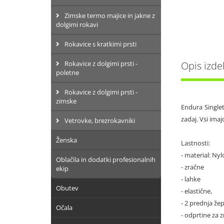
Zimske termo majice in jakne z
dolgimi rokavi
Rokavice s kratkimi prsti
Rokavice z dolgimi prsti -
Opis izde
poletne
Rokavice z dolgimi prsti -
zimske
Endura Singlet
zadaj. Vsi ima
Vetrovke, brezrokavniki
Ženska
Lastnosti:
- material: Ny
Oblačila in dodatki profesionalnih
- zračne
ekip
- lahke
Obutev
- elastične,
- 2 prednja že
Očala
- odprtine za 