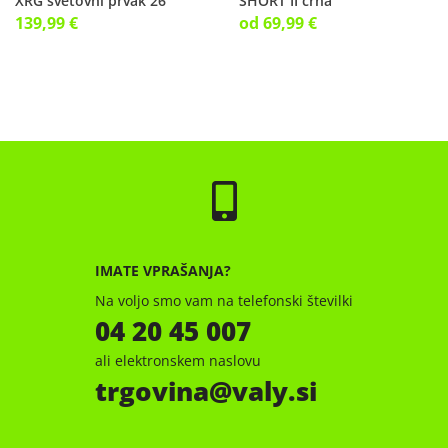
XRG svetovni prvak 26
SHORT II črna
139,99 €
od 69,99 €
IMATE VPRAŠANJA?
Na voljo smo vam na telefonski številki
04 20 45 007
ali elektronskem naslovu
trgovina
valy.si