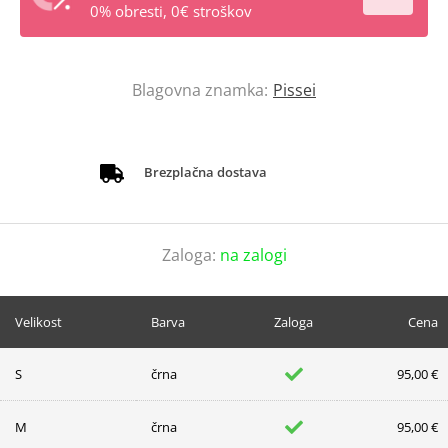
0% obresti, 0€ stroškov
Blagovna znamka:
Pissei
Brezplačna dostava
Zaloga:
na zalogi
Velikost
Barva
Zaloga
Cena
S
črna
95,00 €
M
črna
95,00 €