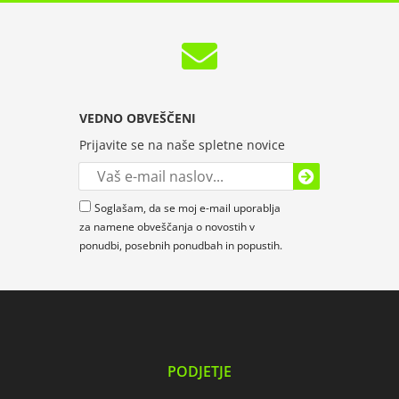
VEDNO OBVEŠČENI
Prijavite se na naše spletne novice
Soglašam, da se moj e-mail uporablja
za namene obveščanja o novostih v
ponudbi, posebnih ponudbah in popustih.
PODJETJE