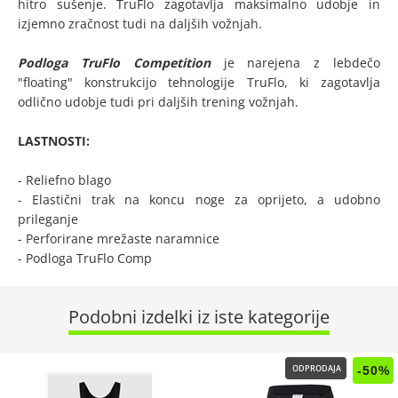
hitro sušenje. TruFlo zagotavlja maksimalno udobje in
izjemno zračnost tudi na daljših vožnjah.
Podloga TruFlo Competition
je narejena z lebdečo
"floating" konstrukcijo tehnologije TruFlo, ki zagotavlja
odlično udobje tudi pri daljših trening vožnjah.
LASTNOSTI:
- Reliefno blago
- Elastični trak na koncu noge za oprijeto, a udobno
prileganje
- Perforirane mrežaste naramnice
- Podloga TruFlo Comp
Podobni izdelki iz iste kategorije
-50%