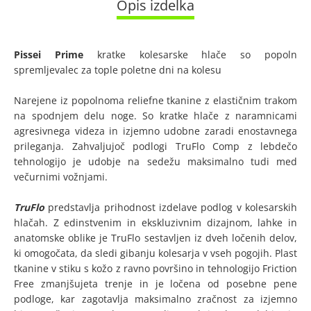
Opis izdelka
Pissei Prime
kratke kolesarske hlače so popoln
spremljevalec za tople poletne dni na kolesu
Narejene iz popolnoma reliefne tkanine z elastičnim trakom
na spodnjem delu noge. So kratke hlače z naramnicami
agresivnega videza in izjemno udobne zaradi enostavnega
prileganja. Zahvaljujoč podlogi TruFlo Comp z lebdečo
tehnologijo je udobje na sedežu maksimalno tudi med
večurnimi vožnjami.
TruFlo
predstavlja prihodnost izdelave podlog v kolesarskih
hlačah. Z edinstvenim in ekskluzivnim dizajnom, lahke in
anatomske oblike je TruFlo sestavljen iz dveh ločenih delov,
ki omogočata, da sledi gibanju kolesarja v vseh pogojih. Plast
tkanine v stiku s kožo z ravno površino in tehnologijo Friction
Free zmanjšujeta trenje in je ločena od posebne pene
podloge, kar zagotavlja maksimalno zračnost za izjemno