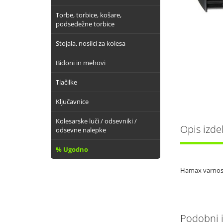
Torbe, torbice, košare,
podsedežne torbice
Stojala, nosilci za kolesa
Bidoni in mehovi
Tlačilke
Ključavnice
Kolesarske luči / odsevniki /
Opis izde
odsevne nalepke
% Ugodno
Hamax varnost
Podobni iz