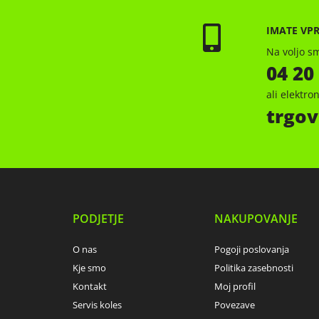
IMATE VP
Na voljo sm
04 20
ali elektr
trgov
PODJETJE
NAKUPOVANJE
O nas
Pogoji poslovanja
Kje smo
Politika zasebnosti
Kontakt
Moj profil
Servis koles
Povezave