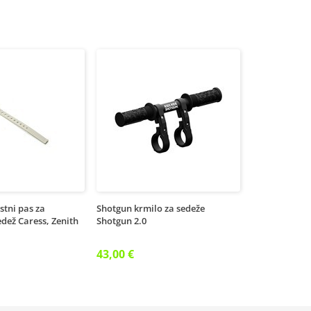
tni pas za
Shotgun krmilo za sedeže
edež Caress, Zenith
Shotgun 2.0
43,00 €