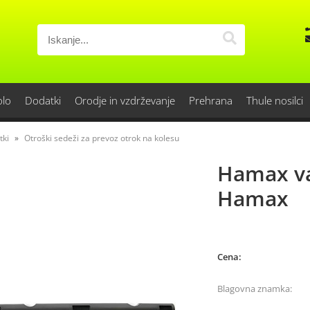
olo
Dodatki
Orodje in vzdrževanje
Prehrana
Thule nosilci
tki
Otroški sedeži za prevoz otrok na kolesu
Hamax va
Hamax
Cena:
Blagovna znamka: