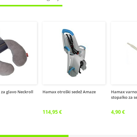
za glavo Neckroll
Hamax otroški sedež Amaze
Hamax varnos
stopalko za s
114,95 €
4,90 €