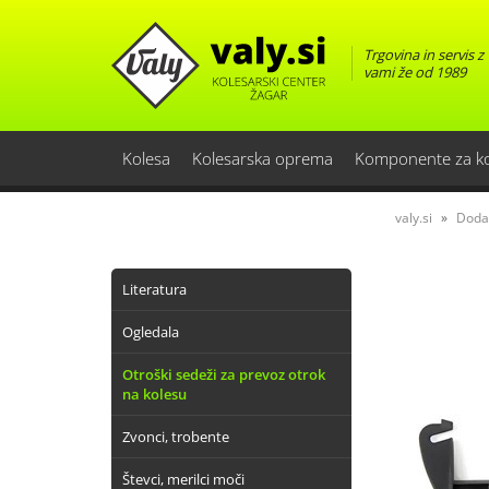
Trgovina in servis z
vami že od 1989
Kolesa
Kolesarska oprema
Komponente za k
valy.si
Doda
Literatura
Ogledala
Otroški sedeži za prevoz otrok
na kolesu
Zvonci, trobente
Števci, merilci moči