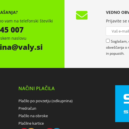
RAŠANJA?
VEDNO OBV
o vam na telefonski številki
Prijavite se
 45 007
onskem naslovu
Soglašam, 
ina
valy.si
obveščanja o 
in popustih.
NAČINI PLAČILA
Plačilo po povzetju (odkupnina)
Predračun
Plačilo na obroke
Plačilne kartice