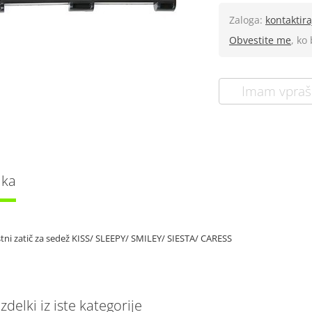
Zaloga:
kontaktira
Obvestite me
, ko
Imam vpraš
lka
ni zatič za sedež KISS/ SLEEPY/ SMILEY/ SIESTA/ CARESS
delki iz iste kategorije