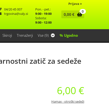
Prijava
»
04/20 45 007
Pon. - pet.:
0
trgovina
valy.si
9:00 - 19:00
0,00
€
Sobota:
9:00 - 12:00
Skiroji
Trenažerji
Vse (9)
% Ugodno
rnostni zatič za sedeže
6,00 €
Hamax - otroški sedeži