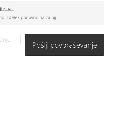
jte nas
 bo izdelek ponovno na zalogi
anje
Pošlji povpraševanje