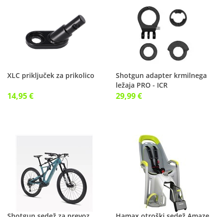
XLC priključek za prikolico
Shotgun adapter krmilnega
ležaja PRO - ICR
14,95 €
29,99 €
Shotgun sedež za prevoz
Hamax otroški sedež Amaze