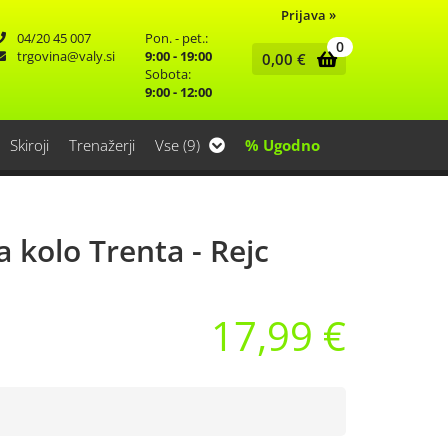
Prijava
»
04/20 45 007
Pon. - pet.:
0
trgovina
valy.si
9:00 - 19:00
0,00
€
Sobota:
9:00 - 12:00
Skiroji
Trenažerji
Vse (9)
% Ugodno
za kolo Trenta - Rejc
17,99 €