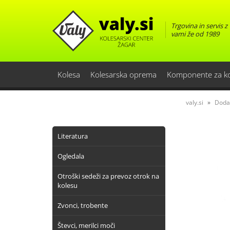
Trgovina in servis z
vami že od 1989
Kolesa
Kolesarska oprema
Komponente za k
valy.si
Doda
Literatura
Ogledala
Otroški sedeži za prevoz otrok na
kolesu
Zvonci, trobente
Števci, merilci moči