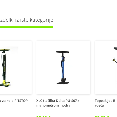
delki iz iste kategorije
ka za kolo PITSTOP
XLC tlačilka Delta PU-S07 z
Topeak Joe Bl
manometrom modra
rdeča