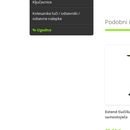
Ključavnice
Kolesarske luči / odsevniki /
odsevne nalepke
Podobni iz
% Ugodno
Extend tlačil
samostoječa