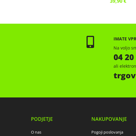
39,90 €
IMATE VP
Na voljo sm
04 20
ali elektr
trgov
PODJETJE
NAKUPOVANJE
O nas
Pogoji poslovanja