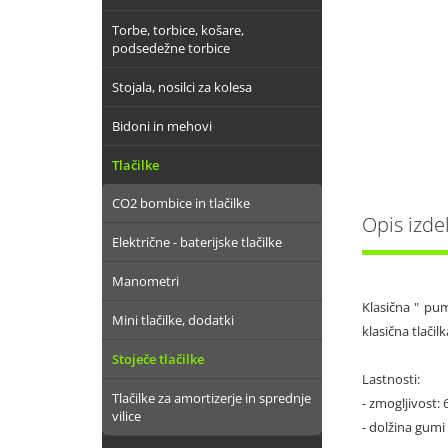
Torbe, torbice, košare,
podsedežne torbice
Stojala, nosilci za kolesa
Bidoni in mehovi
Tlačilke
CO2 bombice in tlačilke
Opis izde
Električne - baterijske tlačilke
Manometri
Klasična " pum
Mini tlačilke, dodatki
klasična tlačil
Stoječe tlačilke
Lastnosti:
Tlačilke za amortizerje in sprednje
- zmogljivost: 
vilice
- dolžina gum