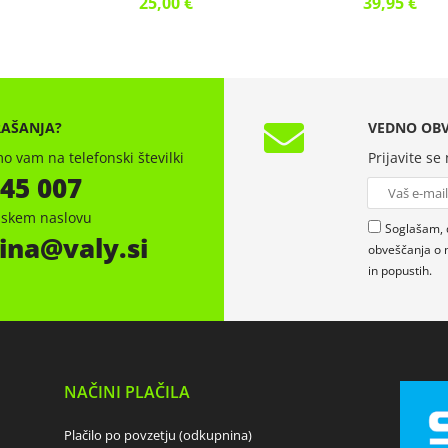
25,00 €
39,95 €
RAŠANJA?
VEDNO OBV
o vam na telefonski številki
Prijavite se
 45 007
onskem naslovu
Soglašam, 
ina
valy.si
obveščanja o 
in popustih.
NAČINI PLAČILA
Plačilo po povzetju (odkupnina)