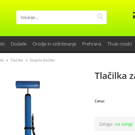
olo
Dodatki
Orodje in vzdrževanje
Prehrana
Thule nosilci
tki
Tlačilke
Stoječe tlačilke
Tlačilka 
Cena:
Zaloga:
na zalogi