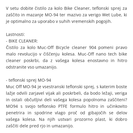
V setu dobite čistilo za kolo Bike Cleaner, teflonski sprej za
zaščito in mazanje MO-94 ter mazivo za verigo Wet Lube, ki
je optimalno za uporabo v suhih vremenskih pogojih.
Lastnosti:
- BIKE CLEANER:
Čistilo za kolo Muc-Off Bicycle cleaner 904 pomeni pravo
malo revolucijo v čiščenju kolesa. Muc-Off nano tech bike
cleaner poskrbi, da z vašega kolesa enostavno in hitro
odstranite vso umazanijo.
- teflonski sprej MO-94
Muc Off MO-94 je vsestranski teflonski sprej, s katerim boste
lažje odvili zarjavel vijak ali poskrbeli, da bodo ležaji, veriga
in ostali občutljivi deli vašega kolesa popolnoma zaščiteni?
MO94 s svojo teflonsko PTFE formulo hitro in učinkovito
penetrira in spodrine vlago proč od gibajočih se delov
vašega kolesa. Na njih ustvari prozorno plast, ki dobro
zaščiti dele pred rjo in umazanijo.