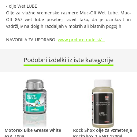
- olje Wet LUBE
Olje za vlažne vremenske razmere Muc-Off Wet Lube. Muc-
Off 867 wet lube posebej razvit tako, da je učinkovit in
vzdržljiv na dolgih razdaljah v mokrih ali blatnih pogojih.
NAVODILA ZA UPORABO:
www.prolocotrade.si/...
Podobni izdelki iz iste kategorije
Motorex Bike Grease white
Rock Shox olje za vzmetenje
628, 100g
RockShox 2,5 WT 120ml