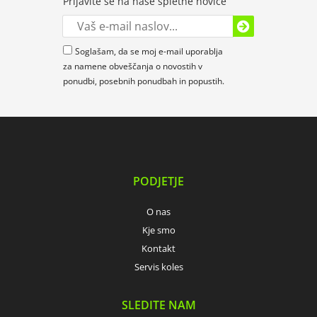
Prijavite se na naše spletne novice
Soglašam, da se moj e-mail uporablja
za namene obveščanja o novostih v
ponudbi, posebnih ponudbah in popustih.
PODJETJE
O nas
Kje smo
Kontakt
Servis koles
SLEDITE NAM