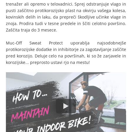
trenažer ali opremo v telovadnici. Sprej odstranjuje vlago in
pusti zaščitno protikorozijsko plast na okvirju vašega kolesa,
kovinskih delih in laku, da prepreči škodljive učinke vlage in
znoja. Prodira tudi v tesne predele in ščiti celotno površino.
Zaščita traja do 3 mesece.
Muc-Off Sweat Protect uporablja najsodobnejše
protikorozijske dodatke in inhibitorje za zagotavljanje zaščite
pred korozijo. Deluje celo na površinah, ki so že zarjavele in
korozijske... preprosto ustavi rjo na mestu!