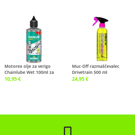
Motorex olje za verigo
Muc-Off razmaščevalec
Chainlube Wet 100ml za
Drivetrain 500 ml
mokre razmere
10,95 €
24,95 €