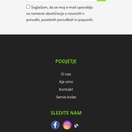
Soglašam, da se moj e-mail uporablja
za namene obveščanja o novostih v
ponudbi, posebnih ponudbah in popustih.
PODJETJE
O nas
Kje smo
Kontakt
Servis koles
SLEDITE NAM