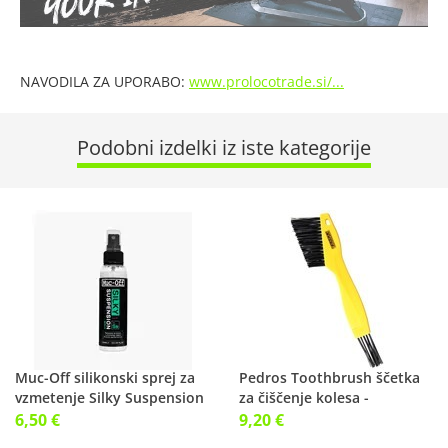
NAVODILA ZA UPORABO:
www.prolocotrade.si/...
Podobni izdelki iz iste kategorije
Muc-Off silikonski sprej za
Pedros Toothbrush ščetka
vzmetenje Silky Suspension
za čiščenje kolesa -
Serum
verižnikov
6,50 €
9,20 €