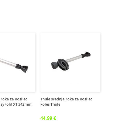
 roka za nosilec
Thule srednja roka za nosilec
EasyFold XT 342mm
koles Thule
44,99 €