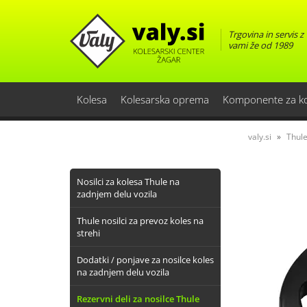
Trgovina in servis z
vami že od 1989
Kolesa
Kolesarska oprema
Komponente za k
valy.si
Thule
Nosilci za kolesa Thule na
zadnjem delu vozila
Thule nosilci za prevoz koles na
strehi
Dodatki / ponjave za nosilce koles
na zadnjem delu vozila
Rezervni deli za nosilce Thule