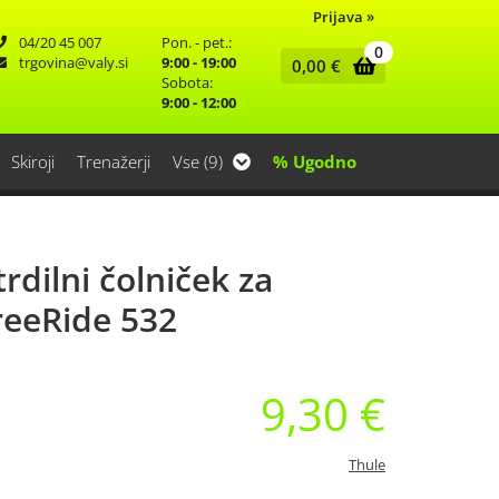
Prijava
»
04/20 45 007
Pon. - pet.:
0
trgovina
valy.si
9:00 - 19:00
0,00
€
Sobota:
9:00 - 12:00
Skiroji
Trenažerji
Vse (9)
% Ugodno
trdilni čolniček za
reeRide 532
9,30 €
Thule