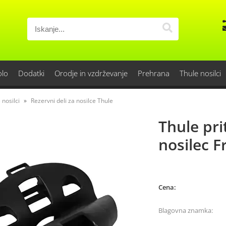
olo
Dodatki
Orodje in vzdrževanje
Prehrana
Thule nosilci
 nosilci
Rezervni deli za nosilce Thule
Thule pri
nosilec F
Cena:
Blagovna znamka: