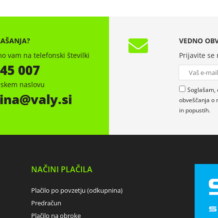
RAŠANJA?
VEDNO OBV
o vam na telefonski številki
Prijavite se
 45 007
onskem naslovu
Soglašam, 
ina
valy.si
obveščanja o 
in popustih.
NAČINI PLAČILA
Plačilo po povzetju (odkupnina)
Predračun
Plačilo na obroke