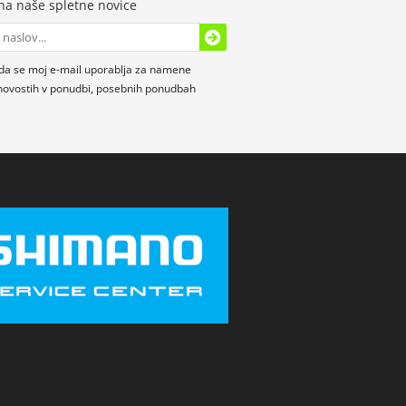
 na naše spletne novice
da se moj e-mail uporablja za namene
novostih v ponudbi, posebnih ponudbah