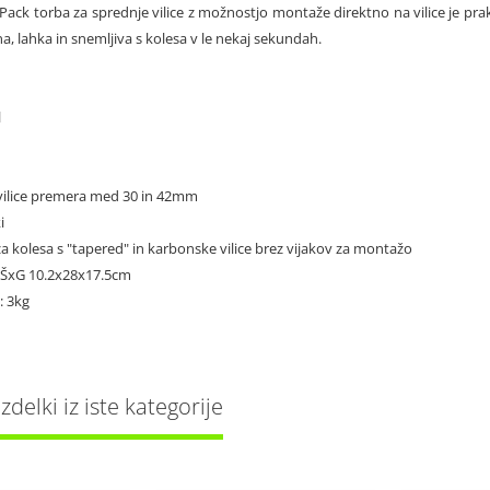
ack torba za sprednje vilice z možnostjo montaže direktno na vilice je pra
, lahka in snemljiva s kolesa v le nekaj sekundah.
l
 vilice premera med 30 in 42mm
i
za kolesa s "tapered" in karbonske vilice brez vijakov za montažo
VxŠxG 10.2x28x17.5cm
: 3kg
delki iz iste kategorije