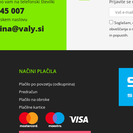
o vam na telefonski številki
Prijavite se
 45 007
onskem naslovu
Soglašam, 
ina
valy.si
obveščanja o 
in popustih.
NAČINI PLAČILA
Plačilo po povzetju (odkupnina)
Predračun
Plačilo na obroke
Plačilne kartice