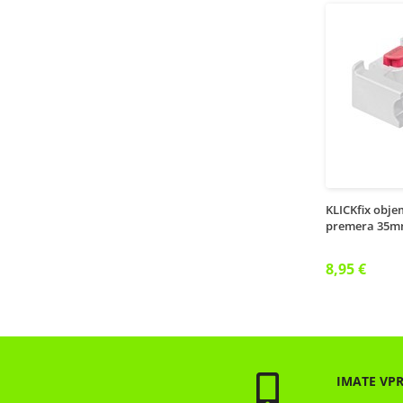
KLICKfix obje
premera 35
8,95 €
IMATE VP