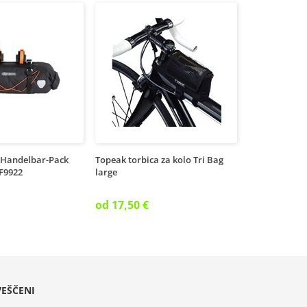
a Handelbar-Pack
Topeak torbica za kolo Tri Bag
 F9922
large
od 17,50 €
EŠČENI