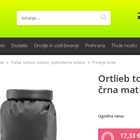
olo
Dodatki
Orodje in vzdrževanje
Prehrana
Thule nosilci
tki
Torbe, torbice, košare, podsedežne torbice
Prednje torbe
Ortlieb t
črna mat
Ugodna cena:
17,33 