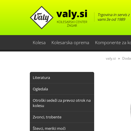
Trgovina in servis z
vami že od 1989
Kolesa
Kolesarska oprema
Komponente za k
valy.si
Doda
Literatura
Ogledala
Otroški sedeži za prevoz otrok na
kolesu
Zvonci, trobente
Števci, merilci moči