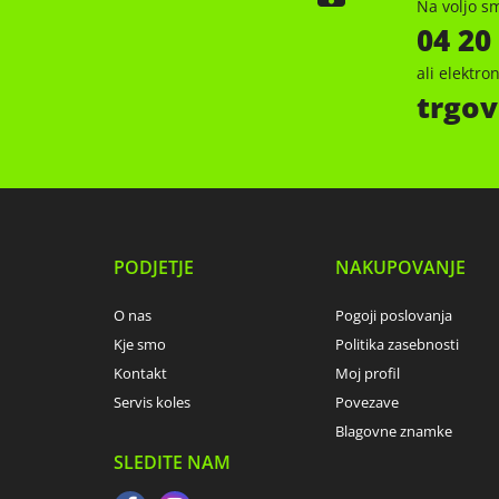
Na voljo sm
04 20
ali elektr
trgov
PODJETJE
NAKUPOVANJE
O nas
Pogoji poslovanja
Kje smo
Politika zasebnosti
Kontakt
Moj profil
Servis koles
Povezave
Blagovne znamke
SLEDITE NAM