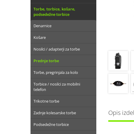
Torbe, torbice, košare,
podsedežne torbice
Denarnice
Košare
Nosilci / adapterji za torbe
Prednje torbe
Torbe, pregrinjala za kolo
Torbice / nosilci za mobilni
telefon
Trikotne torbe
Opis izde
Zadnje kolesarske torbe
Podsedežne torbice