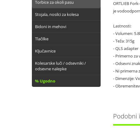
Torbice za okoli pasu
ORTLIEB Fork-P
je vodoodporna
Stojala, nosilci za kolesa
Lastnosti:
Bidoni in mehovi
- Volumen: 5.8
Tlačilke
- Teža: 315g
- QLS adapter
Ključavnice
- Primerno za
Kolesarske luči / odsevniki /
- Odsevni znak
odsevne nalepke
- Ni primerna 
- Dimenzije: 
% Ugodno
- Obremenitev
Podobni iz