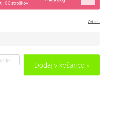
i, 0€ stroškov
Ortlieb
anje
Dodaj v košarico