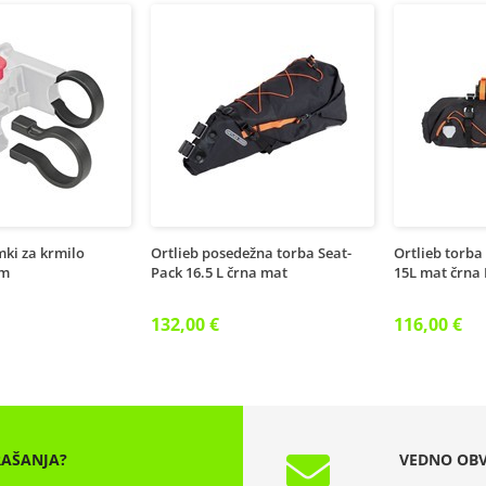
mki za krmilo
Ortlieb posedežna torba Seat-
Ortlieb torb
mm
Pack 16.5 L črna mat
15L mat črna
132,00 €
116,00 €
RAŠANJA?
VEDNO OBV