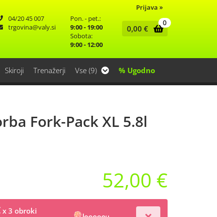
Prijava
»
04/20 45 007
Pon. - pet.:
0
trgovina
valy.si
9:00 - 19:00
0,00
€
Sobota:
9:00 - 12:00
Skiroji
Trenažerji
Vse (9)
% Ugodno
orba Fork-Pack XL 5.8l
52,00 €
€
x 3 obroki