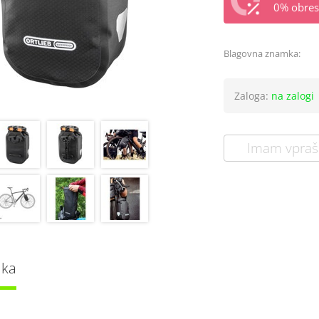
0% obrest
Blagovna znamka:
Zaloga:
na zalogi
Imam vpraš
lka