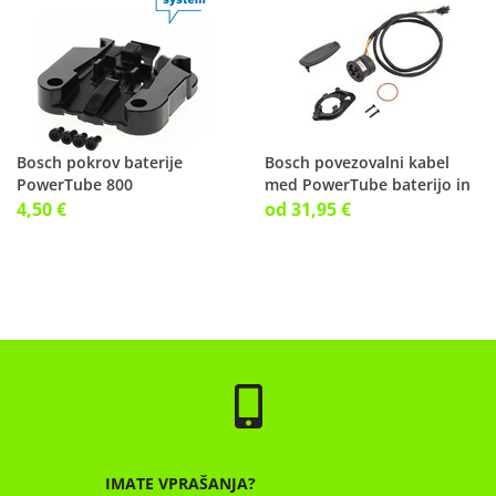
Bosch pokrov baterije
Bosch povezovalni kabel
PowerTube 800
med PowerTube baterijo in
Horizontalna
motorjem
4,50 €
od 31,95 €
IMATE VPRAŠANJA?