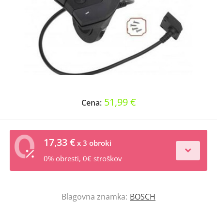
51,99 €
Cena:
17,33 €
x 3 obroki
0% obresti, 0€ stroškov
Blagovna znamka:
BOSCH