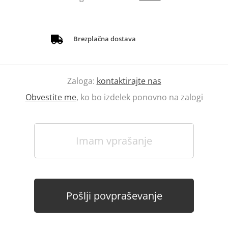
Brezplačna dostava
Zaloga:
kontaktirajte nas
Obvestite me
, ko bo izdelek ponovno na zalogi
Imam vprašanje
Pošlji povpraševanje