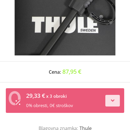
87,95 €
Cena:
29,33 €
x 3 obroki
0% obresti, 0€ stroškov
Blagovna znamka:
Thule