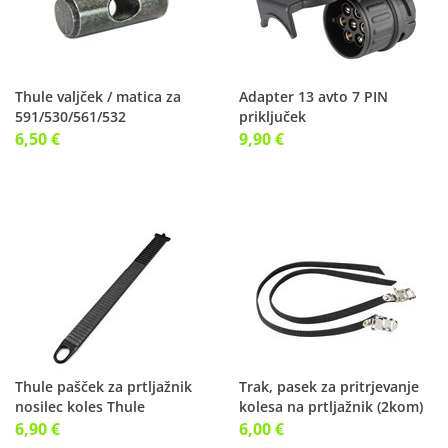
Thule valjček / matica za
Adapter 13 avto 7 PIN
591/530/561/532
priključek
6,50 €
9,90 €
Thule pašček za prtljažnik
Trak, pasek za pritrjevanje
nosilec koles Thule
kolesa na prtljažnik (2kom)
591/561/532
6,90 €
6,00 €