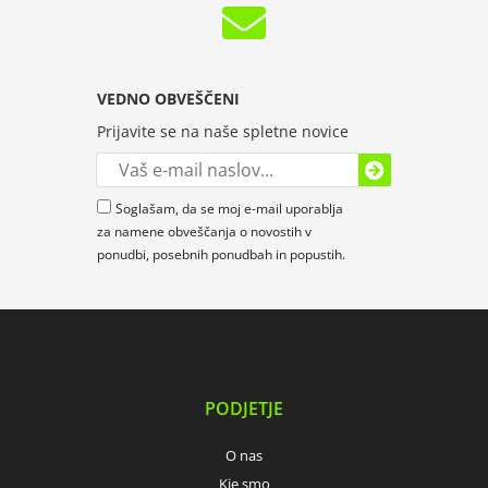
VEDNO OBVEŠČENI
Prijavite se na naše spletne novice
Soglašam, da se moj e-mail uporablja
za namene obveščanja o novostih v
ponudbi, posebnih ponudbah in popustih.
PODJETJE
O nas
Kje smo