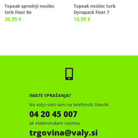
Topeak sprednji nosilec
Topeak nosilec torb
torb Fixer 8e
Dynapack Fixer 7
20,95 €
14,95 €
IMATE VPRAŠANJA?
Na voljo smo vam na telefonski številki
04 20 45 007
ali elektronskem naslovu
trgovina
valy.si