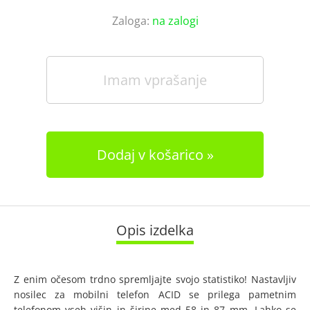
Zaloga:
na zalogi
Imam vprašanje
Dodaj v košarico
Opis izdelka
Z enim očesom trdno spremljajte svojo statistiko! Nastavljiv
nosilec za mobilni telefon ACID se prilega pametnim
telefonom vseh višin in širine med 58 in 87 mm. Lahko se