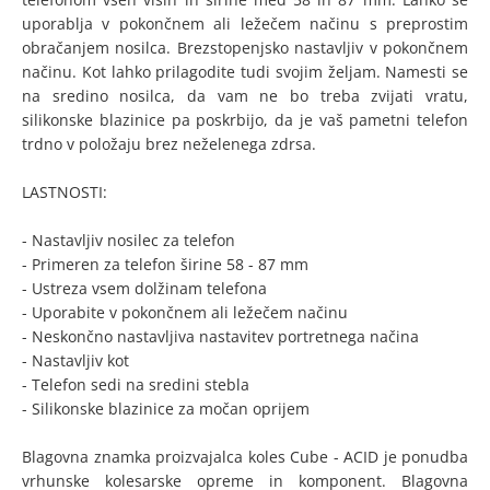
uporablja v pokončnem ali ležečem načinu s preprostim
obračanjem nosilca. Brezstopenjsko nastavljiv v pokončnem
načinu. Kot lahko prilagodite tudi svojim željam. Namesti se
na sredino nosilca, da vam ne bo treba zvijati vratu,
silikonske blazinice pa poskrbijo, da je vaš pametni telefon
trdno v položaju brez neželenega zdrsa.
LASTNOSTI:
- Nastavljiv nosilec za telefon
- Primeren za telefon širine 58 - 87 mm
- Ustreza vsem dolžinam telefona
- Uporabite v pokončnem ali ležečem načinu
- Neskončno nastavljiva nastavitev portretnega načina
- Nastavljiv kot
- Telefon sedi na sredini stebla
- Silikonske blazinice za močan oprijem
Blagovna znamka proizvajalca koles Cube - ACID je ponudba
vrhunske kolesarske opreme in komponent. Blagovna