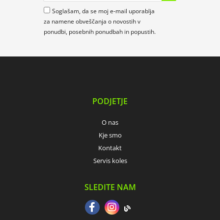
Soglašam, da se moj e-mail uporablja
za namene obveščanja o novostih v
ponudbi, posebnih ponudbah in popustih.
PODJETJE
O nas
Kje smo
Kontakt
Servis koles
SLEDITE NAM