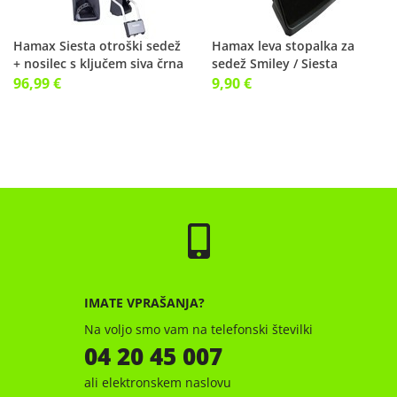
Hamax Siesta otroški sedež
Hamax leva stopalka za
+ nosilec s ključem siva črna
sedež Smiley / Siesta
p.
96,99 €
9,90 €
IMATE VPRAŠANJA?
Na voljo smo vam na telefonski številki
04 20 45 007
ali elektronskem naslovu