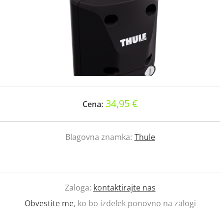
34,95 €
Cena:
Blagovna znamka:
Thule
Zaloga:
kontaktirajte nas
Obvestite me
, ko bo izdelek ponovno na zalogi