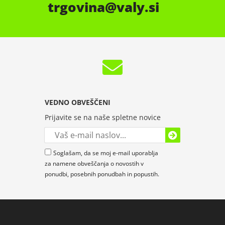
trgovina
valy.si
VEDNO OBVEŠČENI
Prijavite se na naše spletne novice
Soglašam, da se moj e-mail uporablja
za namene obveščanja o novostih v
ponudbi, posebnih ponudbah in popustih.