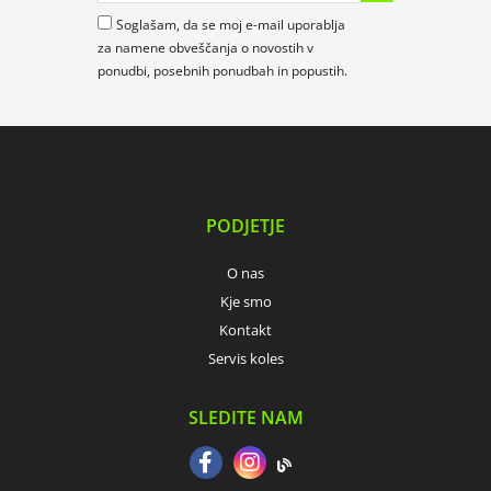
Soglašam, da se moj e-mail uporablja
za namene obveščanja o novostih v
ponudbi, posebnih ponudbah in popustih.
PODJETJE
O nas
Kje smo
Kontakt
Servis koles
SLEDITE NAM