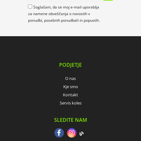
Soglašam, da se moj e-mail uporablja
za namene obveščanja o novostih v
ponudbi, posebnih ponudbah in popustih.
PODJETJE
O nas
Kje smo
Kontakt
Servis koles
SLEDITE NAM