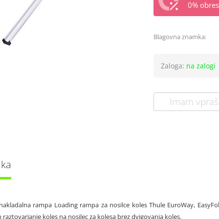
0% obrest
Blagovna znamka:
Zaloga:
na zalogi
Imam vpraš
lka
nakladalna rampa Loading rampa za nosilce koles Thule EuroWay, EasyFol
n raztovarjanje koles na nosilec za kolesa brez dvigovanja koles.