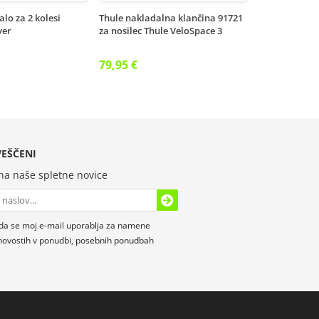
alo za 2 kolesi
Thule nakladalna klančina 91721
ver
za nosilec Thule VeloSpace 3
79,95 €
EŠČENI
 na naše spletne novice
da se moj e-mail uporablja za namene
novostih v ponudbi, posebnih ponudbah