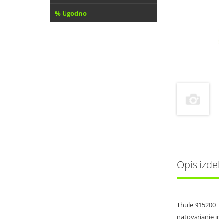
% Ugodno
Opis izde
Thule 915200 
natovarjanje i