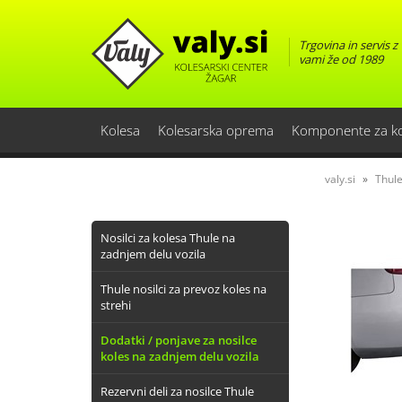
Trgovina in servis z
vami že od 1989
Kolesa
Kolesarska oprema
Komponente za k
valy.si
Thule
Nosilci za kolesa Thule na
zadnjem delu vozila
Thule nosilci za prevoz koles na
strehi
Dodatki / ponjave za nosilce
koles na zadnjem delu vozila
Rezervni deli za nosilce Thule