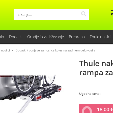
olo
Dodatki
Orodje in vzdrževanje
Prehrana
Thule nosilci
 nosilci
Dodatki / ponjave za nosilce koles na zadnjem delu vozila
Thule na
rampa za 
Ugodna cena:
18,00 