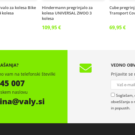
valo za kolesa Bike
Hindermann pregrinjalo za
Cube pregrinj
4 kolesa
kolesa UNIVERSAL ZWOO 3
Transport Co
kolesa
109,95 €
69,95 €
RAŠANJA?
VEDNO OBV
o vam na telefonski številki
Prijavite se
 45 007
onskem naslovu
Soglašam, 
ina
valy.si
obveščanja o 
in popustih.