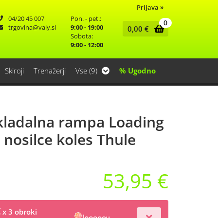
Prijava
»
04/20 45 007
Pon. - pet.:
0
trgovina
valy.si
9:00 - 19:00
0,00
€
Sobota:
9:00 - 12:00
Skiroji
Trenažerji
Vse (9)
% Ugodno
kladalna rampa Loading
nosilce koles Thule
53,95 €
€
x 3 obroki