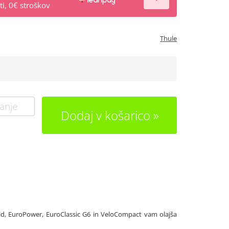
i, 0€ stroškov
Thule
anje
Dodaj v košarico
d, EuroPower, EuroClassic G6 in VeloCompact vam olajša