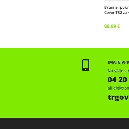
Brunner pokri
Cover TB2 za 
69,99 €
IMATE VP
Na voljo sm
04 20
ali elektr
trgov