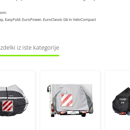
lom:
ay, EasyFold, EuroPower, EuroClassic G6 in VeloCompact
delki iz iste kategorije