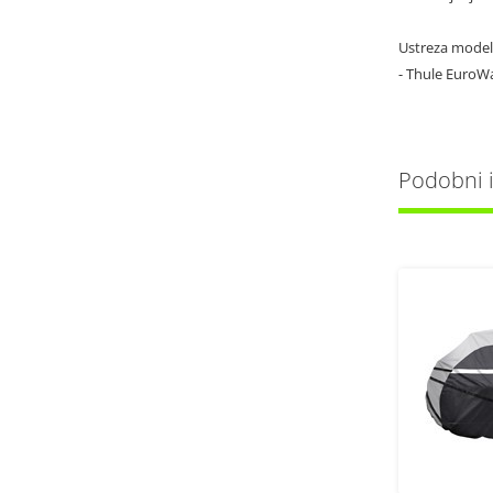
Ustreza mode
- Thule EuroW
Podobni iz