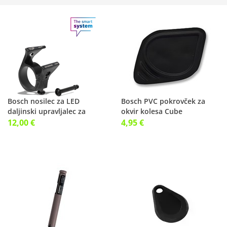
Bosch nosilec za LED
Bosch PVC pokrovček za
daljinski upravljalec za
okvir kolesa Cube
Smart System
12,00 €
4,95 €