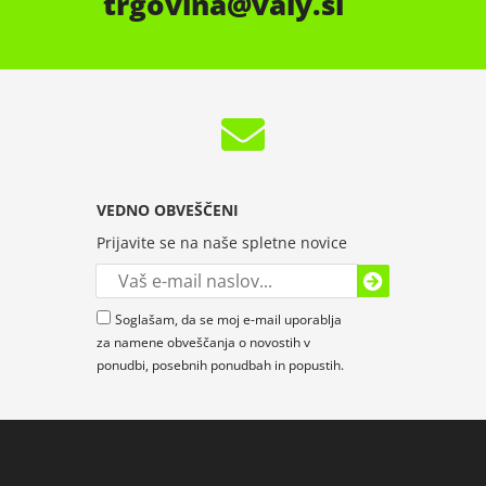
trgovina
valy.si
VEDNO OBVEŠČENI
Prijavite se na naše spletne novice
Soglašam, da se moj e-mail uporablja
za namene obveščanja o novostih v
ponudbi, posebnih ponudbah in popustih.