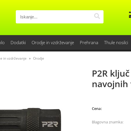
olo
Dodatki
Orodje in vzdrževanje
Prehrana
Thule nosilci
e in vzdrževanje
Orodje
P2R klju
navojnih 
Cena:
Blagovna znamka: