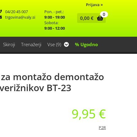
Prijava
»
04/20 45 007
Pon. - pet.:
0
trgovina
valy.si
9:00 - 19:00
0,00
€
Sobota:
9:00 - 12:00
Skiroji
Trenažerji
Vse (9)
% Ugodno
č za montažo demontažo
verižnikov BT-23
9,95 €
P2R