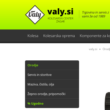
Trgovina in servis z
vami že od 1989
Kolesa
Kolesarska oprema
Komponente za k
valy.si
Orodj
Orodje
Servis in storitve
Maziva, čistila, olja
Žepno orodje, pripomočki
% Ugodno