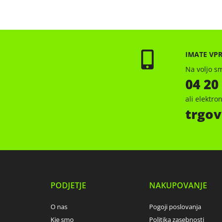
IMATE VP
Na voljo sm
04 20
ali elektr
trgov
PODJETJE
NAKUPOVANJE
O nas
Pogoji poslovanja
Kje smo
Politika zasebnosti