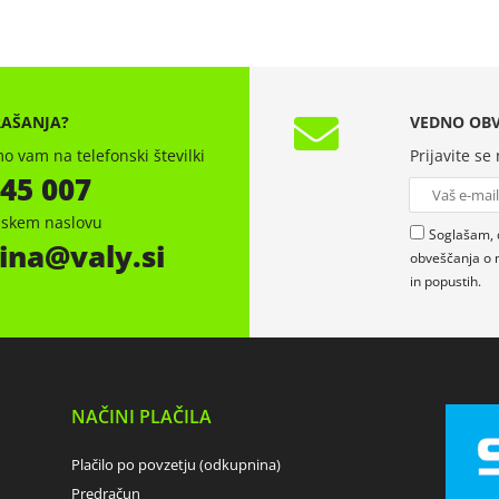
RAŠANJA?
VEDNO OBV
o vam na telefonski številki
Prijavite se
 45 007
onskem naslovu
Soglašam, 
ina
valy.si
obveščanja o 
in popustih.
NAČINI PLAČILA
Plačilo po povzetju (odkupnina)
Predračun