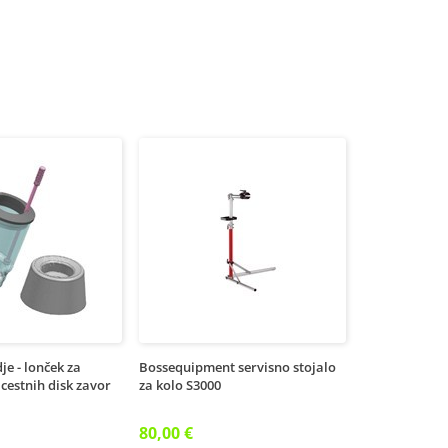
e - lonček za
Bossequipment servisno stojalo
cestnih disk zavor
za kolo S3000
80,00 €