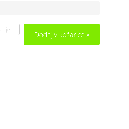
anje
Dodaj v košarico