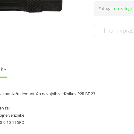
Zaloga:
na zalogi
Imam vpraš
lka
e za montažo demontažo navojnih verižnikov P2R BT-23
en za:
ojne verižnike
8-9-10-11 SPD