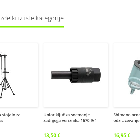
delki iz iste kategorije
 stojalo za
Unior ključ za snemanje
Shimano orodj
es
zadnjega verižnika 1670.9/4
odzračevanje 
13,50 €
16,95 €