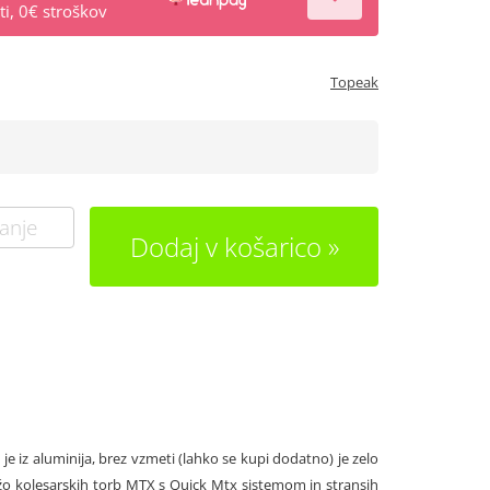
i, 0€ stroškov
Topeak
anje
Dodaj v košarico
je iz aluminija, brez vzmeti (lahko se kupi dodatno) je zelo
žo kolesarskih torb MTX s Quick Mtx sistemom in stransih