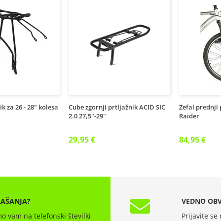
ik za 26 - 28" kolesa
Cube zgornji prtljažnik ACID SIC
Zefal prednji 
2.0 27,5"-29"
Raider
29,95 €
84,95 €
RAŠANJA?
VEDNO OBV
o vam na telefonski številki
Prijavite se