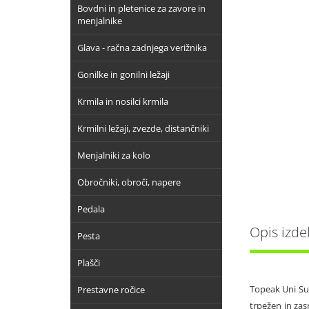
Bovdni in pletenice za zavore in
menjalnike
Glava - račna zadnjega verižnika
Gonilke in gonilni ležaji
Krmila in nosilci krmila
Krmilni ležaji, zvezde, distančniki
Menjalniki za kolo
Obročniki, obroči, napere
Pedala
Opis izde
Pesta
Plašči
Topeak Uni Sup
Prestavne ročice
trpežen in za