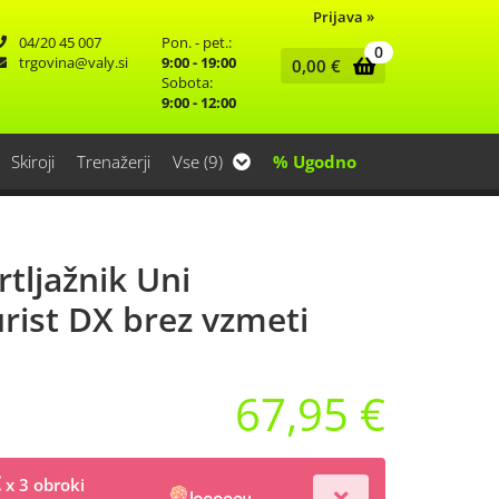
Prijava
»
04/20 45 007
Pon. - pet.:
0
trgovina
valy.si
9:00 - 19:00
0,00
€
Sobota:
9:00 - 12:00
Skiroji
Trenažerji
Vse (9)
% Ugodno
tljažnik Uni
rist DX brez vzmeti
67,95 €
€
x 3 obroki