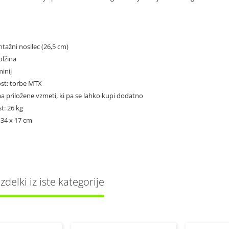
ntažni nosilec (26,5 cm)
olžina
minij
ost: torbe MTX
ima priložene vzmeti, ki pa se lahko kupi dodatno
t: 26 kg
x 34 x 17 cm
delki iz iste kategorije