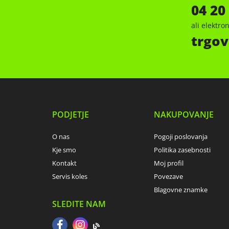
04 20
ali elektr
trgov
PODJETJE
NAKUPOVANJE
O nas
Pogoji poslovanja
Kje smo
Politika zasebnosti
Kontakt
Moj profil
Servis koles
Povezave
Blagovne znamke
SLEDITE NAM