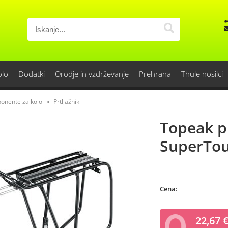
olo
Dodatki
Orodje in vzdrževanje
Prehrana
Thule nosilci
onente za kolo
Prtljažniki
Topeak pr
SuperTou
Cena:
22,67 