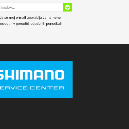
da se moj e-mail uporablja za namene
novostih v ponudbi, posebnih ponudbah