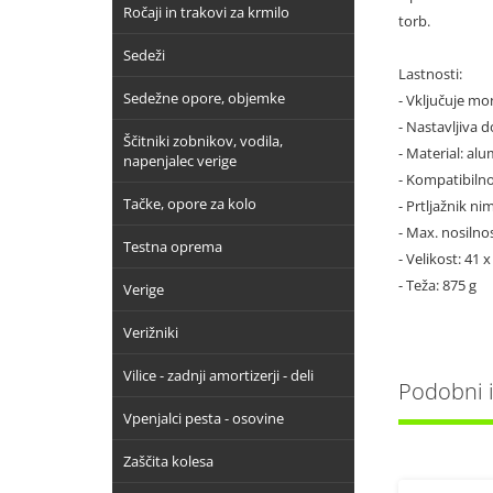
Ročaji in trakovi za krmilo
torb.
Sedeži
Lastnosti:
Sedežne opore, objemke
- Vključuje mo
- Nastavljiva d
Ščitniki zobnikov, vodila,
- Material: alu
napenjalec verige
- Kompatibiln
Tačke, opore za kolo
- Prtljažnik n
- Max. nosilnos
Testna oprema
- Velikost: 41 
- Teža: 875 g
Verige
Verižniki
Vilice - zadnji amortizerji - deli
Podobni iz
Vpenjalci pesta - osovine
Zaščita kolesa