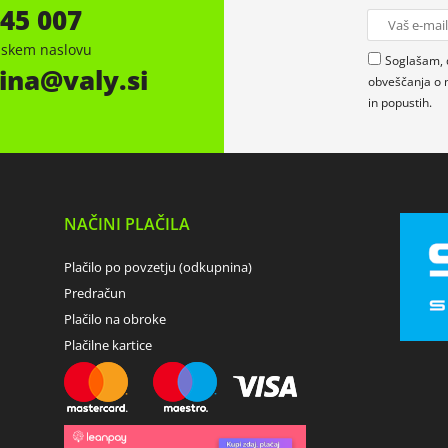
 45 007
onskem naslovu
Soglašam, 
ina
valy.si
obveščanja o 
in popustih.
NAČINI PLAČILA
Plačilo po povzetju (odkupnina)
Predračun
Plačilo na obroke
Plačilne kartice