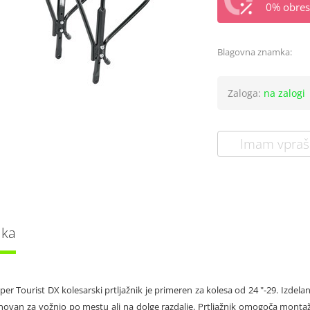
0% obrest
Blagovna znamka:
Zaloga:
na zalogi
Imam vpraš
lka
er Tourist DX kolesarski prtljažnik je primeren za kolesa od 24 "-29. Izdelan 
snovan za vožnjo po mestu ali na dolge razdalje. Prtljažnik omogoča monta