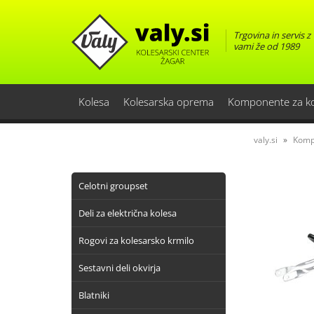
Trgovina in servis z
vami že od 1989
Kolesa
Kolesarska oprema
Komponente za k
valy.si
Komp
Celotni groupset
Deli za električna kolesa
Rogovi za kolesarsko krmilo
Sestavni deli okvirja
Blatniki