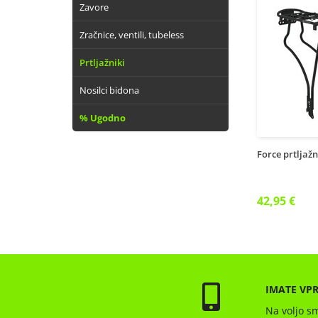
Zavore
Zračnice, ventili, tubeless
Prtljažniki
Nosilci bidona
% Ugodno
Force prtljažn
42,95 €
IMATE VP
Na voljo sm