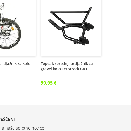
prtljažnik za kolo
Topeak sprednji prtljažnik za
gravel kolo Tetrarack GR1
99,95 €
EŠČENI
 na naše spletne novice