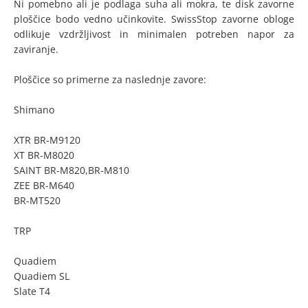
Ni pomebno ali je podlaga suha ali mokra, te disk zavorne
ploščice bodo vedno učinkovite. SwissStop zavorne obloge
odlikuje vzdržljivost in minimalen potreben napor za
zaviranje.
Ploščice so primerne za naslednje zavore:
Shimano
XTR BR-M9120
XT BR-M8020
SAINT BR-M820,BR-M810
ZEE BR-M640
BR-MT520
TRP
Quadiem
Quadiem SL
Slate T4