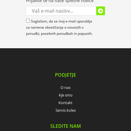
Prijavite se na naše spletne novice
Soglašam, da se moj e-mail uporablja
za namene obveščanja o novostih v
ponudbi, posebnih ponudbah in popustih.
PODJETJE
O nas
Kje smo
Kontakt
Servis koles
SLEDITE NAM