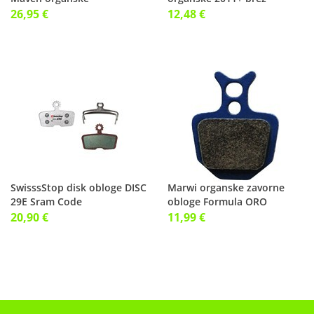
embalaže/vzmeti
26,95 €
12,48 €
SwisssStop disk obloge DISC
Marwi organske zavorne
29E Sram Code
obloge Formula ORO
20,90 €
11,99 €