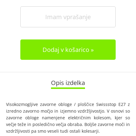
Imam vprašanje
Dodaj v košarico
Opis izdelka
Visokozmogljive zavorne obloge / ploščice Swissstop E27 z
izredno zavorno močjo in izjemno vzdržljivostjo. V osnovi so
zavorne obloge namenjene električnim kolesom, kjer so
večje teže in posledično večja obraba. Boljše zavorne moči in
vzdržljivosti pa smo veseli tudi ostali kolesarji.