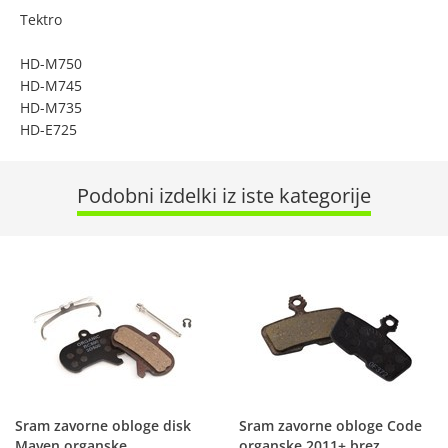
Tektro
HD-M750
HD-M745
HD-M735
HD-E725
Podobni izdelki iz iste kategorije
Sram zavorne obloge disk
Sram zavorne obloge Code
Maven organske
organske 2011+ brez