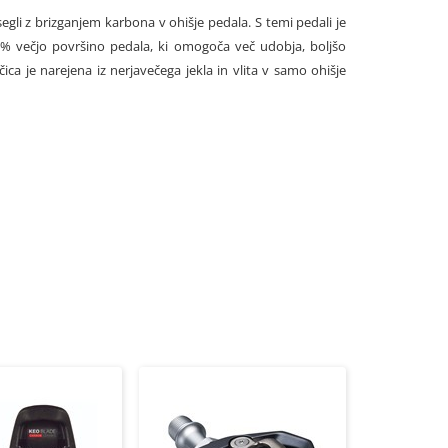
gli z brizganjem karbona v ohišje pedala. S temi pedali je
2% večjo površino pedala, ki omogoča več udobja, boljšo
ica je narejena iz nerjavečega jekla in vlita v samo ohišje