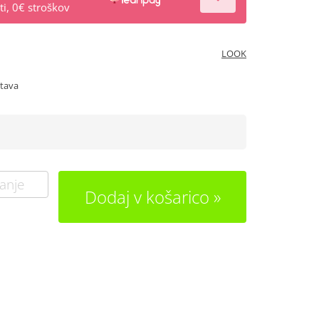
i, 0€ stroškov
LOOK
stava
anje
Dodaj v košarico