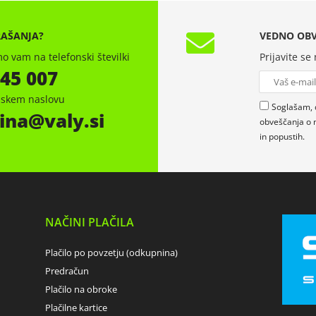
RAŠANJA?
VEDNO OBV
o vam na telefonski številki
Prijavite se
 45 007
onskem naslovu
Soglašam, 
ina
valy.si
obveščanja o 
in popustih.
NAČINI PLAČILA
Plačilo po povzetju (odkupnina)
Predračun
Plačilo na obroke
Plačilne kartice