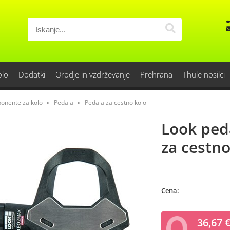
olo
Dodatki
Orodje in vzdrževanje
Prehrana
Thule nosilci
onente za kolo
Pedala
Pedala za cestno kolo
Look ped
za cestno
Cena:
36,67 