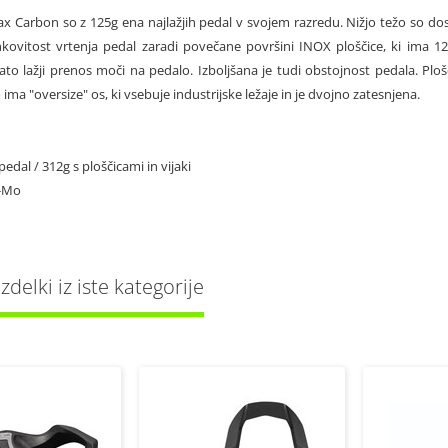
 Carbon so z 125g ena najlažjih pedal v svojem razredu. Nižjo težo so dose
kovitost vrtenja pedal zaradi povečane površini INOX ploščice, ki ima 1
zato lažji prenos moči na pedalo. Izboljšana je tudi obstojnost pedala. Plošč
ima "oversize" os, ki vsebuje industrijske ležaje in je dvojno zatesnjena.
pedal / 312g s ploščicami in vijaki
r-Mo
delki iz iste kategorije