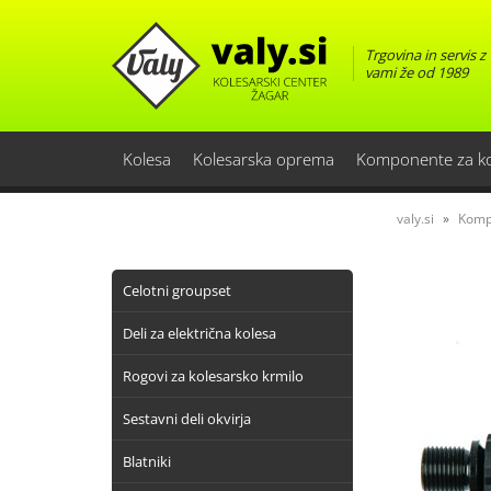
Trgovina in servis z
vami že od 1989
Kolesa
Kolesarska oprema
Komponente za k
valy.si
Komp
Celotni groupset
Deli za električna kolesa
Rogovi za kolesarsko krmilo
Sestavni deli okvirja
Blatniki