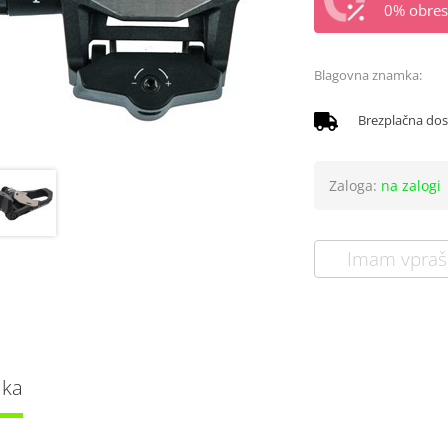
0% obrest
Blagovna znamka:
Brezplačna do
Zaloga:
na zalogi
Imam vpraš
lka