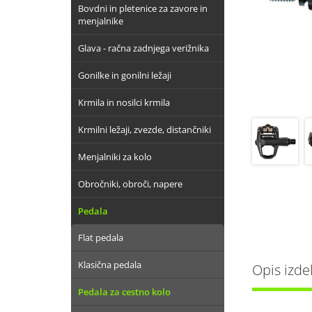
Bovdni in pletenice za zavore in
menjalnike
Glava - račna zadnjega verižnika
Gonilke in gonilni ležaji
Krmila in nosilci krmila
Krmilni ležaji, zvezde, distančniki
Menjalniki za kolo
Obročniki, obroči, napere
Pedala
Flat pedala
Klasična pedala
Opis izde
Pedala za cestno kolo