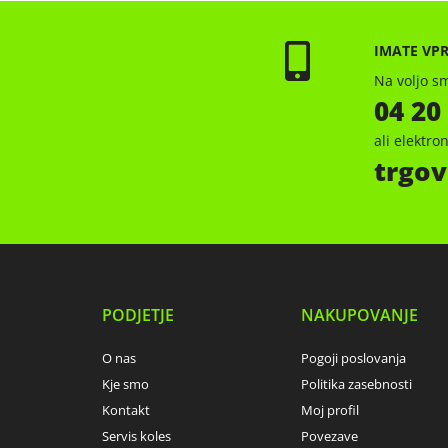
IMATE VP
Na voljo sm
04 20
ali elektr
trgov
PODJETJE
NAKUPOVANJE
O nas
Pogoji poslovanja
Kje smo
Politika zasebnosti
Kontakt
Moj profil
Servis koles
Povezave