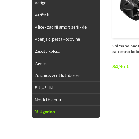
Verige
Verižniki
Vilice - zadnji amortizerji - deli
Vpenjalci pesta - osovine
Shimano peda
Zaščita kolesa
za cestno kol
Zavore
84,96 €
Zračnice, ventili, tubeless
Prtljažniki
Nosilci bidona
% Ugodno