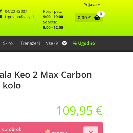
Prijava
»
04/20 45 007
Pon. - pet.:
0
trgovina
valy.si
9:00 - 19:00
0,00
€
Sobota:
9:00 - 12:00
Skiroji
Trenažerji
Vse (9)
% Ugodno
ala Keo 2 Max Carbon
 kolo
109,95 €
€
x 3 obroki