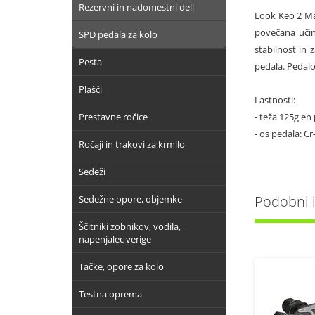
Rezervni in nadomestni deli
Look Keo 2 Max
povečana učin
SPD pedala za kolo
stabilnost in 
Pesta
pedala. Pedalo 
Plašči
Lastnosti:
Prestavne ročice
- teža 125g en 
- os pedala: C
Ročaji in trakovi za krmilo
Sedeži
Podobni iz
Sedežne opore, objemke
Ščitniki zobnikov, vodila,
napenjalec verige
Tačke, opore za kolo
Testna oprema