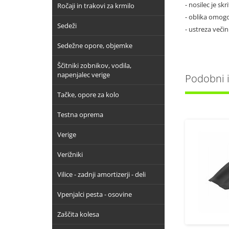
- nosilec je skri
Ročaji in trakovi za krmilo
- oblika omogo
Sedeži
- ustreza veči
Sedežne opore, objemke
Ščitniki zobnikov, vodila,
napenjalec verige
Podobni iz
Tačke, opore za kolo
Testna oprema
Verige
Verižniki
Vilice - zadnji amortizerji - deli
Vpenjalci pesta - osovine
Zaščita kolesa