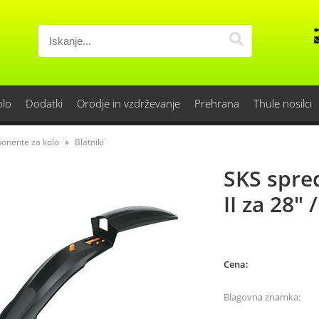
olo
Dodatki
Orodje in vzdrževanje
Prehrana
Thule nosilci
onente za kolo
Blatniki
SKS spred
II za 28" 
Cena:
Blagovna znamka: