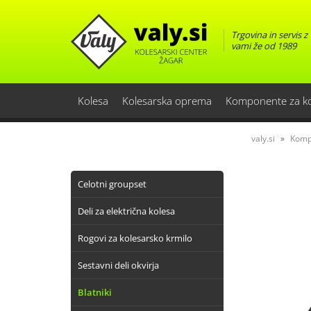
Trgovina in servis z
vami že od 1989
Kolesa
Kolesarska oprema
Komponente za k
valy.si
Komp
Celotni groupset
Deli za električna kolesa
Rogovi za kolesarsko krmilo
Sestavni deli okvirja
Blatniki