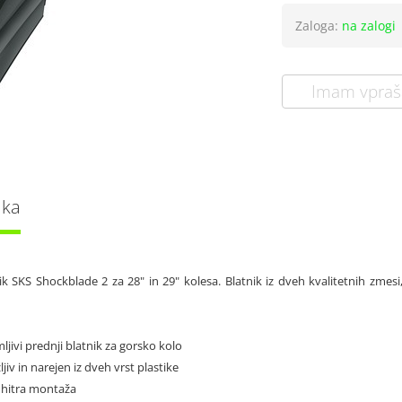
Zaloga:
na zalogi
Imam vpraš
lka
ik SKS Shockblade 2 za 28" in 29" kolesa. Blatnik iz dveh kvalitetnih zmesi,
mljivi prednji blatnik za gorsko kolo
ljiv in narejen iz dveh vrst plastike
 hitra montaža