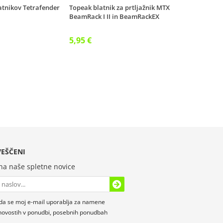
atnikov Tetrafender
Topeak blatnik za prtljažnik MTX
BeamRack I II in BeamRackEX
5,95 €
EŠČENI
 na naše spletne novice
da se moj e-mail uporablja za namene
novostih v ponudbi, posebnih ponudbah