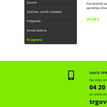
Zavore
Fox blatnik z
sprednje vilic
Zračnice, ventili, tubeless
29,99 €
Prtljažniki
Nosilci bidona
% Ugodno
IMATE VP
Na voljo sm
04 20
ali elektr
trgov