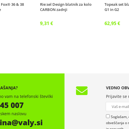
a Fox® 36 & 38
Rie:sel Design blatnik za kolo
Topeak set bl
e
CARBON zadnji
G1 in G2
9,31 €
62,95 €
RAŠANJA?
VEDNO OBV
o vam na telefonski številki
Prijavite se
 45 007
onskem naslovu
Soglašam, 
ina
valy.si
obveščanja o 
in popustih.