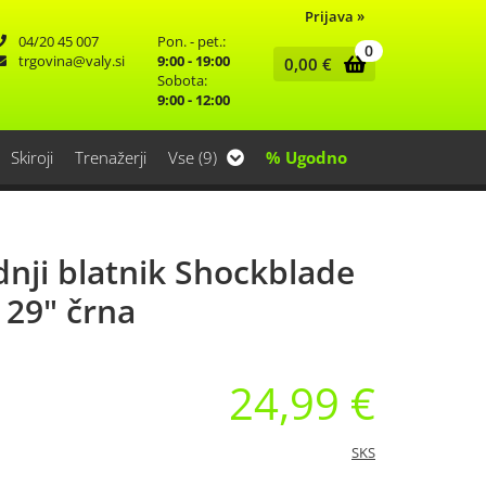
Prijava
»
04/20 45 007
Pon. - pet.:
0
trgovina
valy.si
9:00 - 19:00
0,00
€
Sobota:
9:00 - 12:00
Skiroji
Trenažerji
Vse (9)
% Ugodno
nji blatnik Shockblade
/ 29" črna
24,99 €
SKS