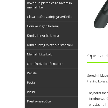
Bovdni in pletenice za zavore in
menjalnike
Glava - račna zadnjega verižnika
Gonilke in gonilni ležaji
Krmila in nosilci krmila
Krmilni ležaji, zvezde, distančniki
Menjalniki za kolo
Opis izde
Obročniki, obroči, napere
Pedala
Sprednji blatn
treking kolesa.
Pesta
Plašči
- najboljši sne
- izredno vzdrž
Prestavne ročice
- enostavna in