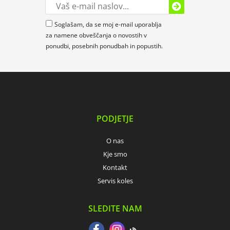
Soglašam, da se moj e-mail uporablja
za namene obveščanja o novostih v
ponudbi, posebnih ponudbah in popustih.
PODJETJE
O nas
Kje smo
Kontakt
Servis koles
SLEDITE NAM