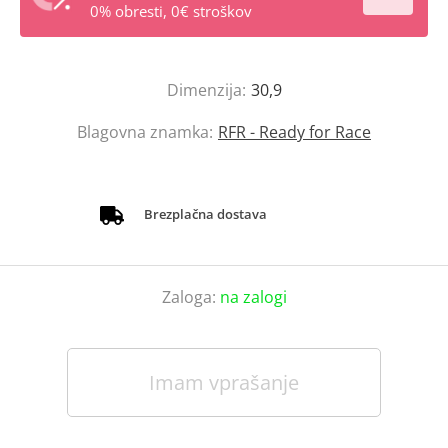
0% obresti, 0€ stroškov
Dimenzija:
30,9
Blagovna znamka:
RFR - Ready for Race
Brezplačna dostava
Zaloga:
na zalogi
Imam vprašanje