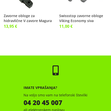
Zavorne obloge za
Swissstop zavorne obloge
hidravlične V-zavore Magura
Viking Economy siva
HS
13,95 €
11,00 €
IMATE VPRAŠANJA?
Na voljo smo vam na telefonski številki
04 20 45 007
ali elektronskem naslovu