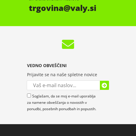
trgovina
valy.si
VEDNO OBVEŠČENI
Prijavite se na naše spletne novice
Soglašam, da se moj e-mail uporablja
za namene obveščanja o novostih v
ponudbi, posebnih ponudbah in popustih.