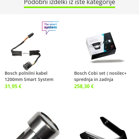
Podobni izdelki iz iste kategorije
Bosch polnilni kabel
Bosch Cobi set ( nosilec+
1200mm Smart System
sprednja in zadnja
luč+daljinec )
31,95 €
258,30 €