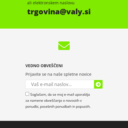
ali elektronskem naslovu
trgovina
valy.si
VEDNO OBVEŠČENI
Prijavite se na naše spletne novice
Soglašam, da se moj e-mail uporablja
za namene obveščanja o novostih v
ponudbi, posebnih ponudbah in popustih.