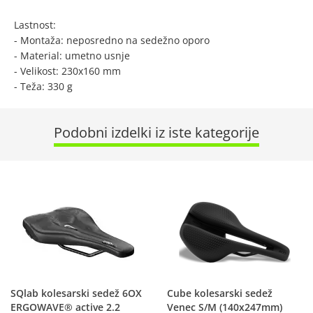
Lastnost:
- Montaža: neposredno na sedežno oporo
- Material: umetno usnje
- Velikost: 230x160 mm
- Teža: 330 g
Podobni izdelki iz iste kategorije
SQlab kolesarski sedež 6OX
Cube kolesarski sedež
ERGOWAVE® active 2.2
Venec S/M (140x247mm)