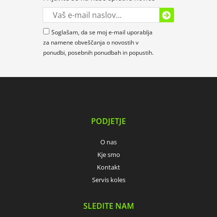
Soglašam, da se moj e-mail uporablja
za namene obveščanja o novostih v
ponudbi, posebnih ponudbah in popustih.
PODJETJE
O nas
Kje smo
Kontakt
Servis koles
SLEDITE NAM