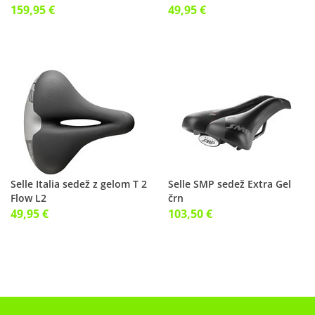
krajši
159,95 €
49,95 €
Selle Italia sedež z gelom T 2
Selle SMP sedež Extra Gel
Flow L2
črn
49,95 €
103,50 €