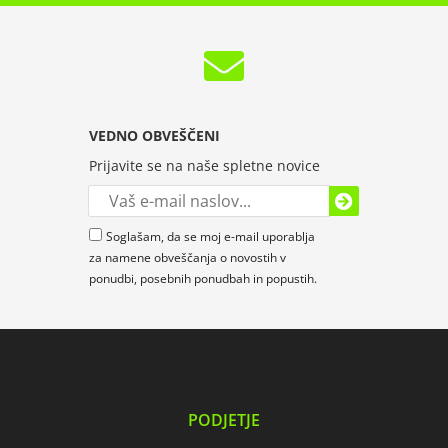
VEDNO OBVEŠČENI
Prijavite se na naše spletne novice
Soglašam, da se moj e-mail uporablja
za namene obveščanja o novostih v
ponudbi, posebnih ponudbah in popustih.
PODJETJE