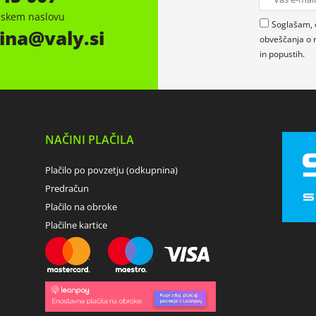
onskem naslovu
Soglašam, 
ina
valy.si
obveščanja o 
in popustih.
NAČINI PLAČILA
Plačilo po povzetju (odkupnina)
Predračun
Plačilo na obroke
Plačilne kartice