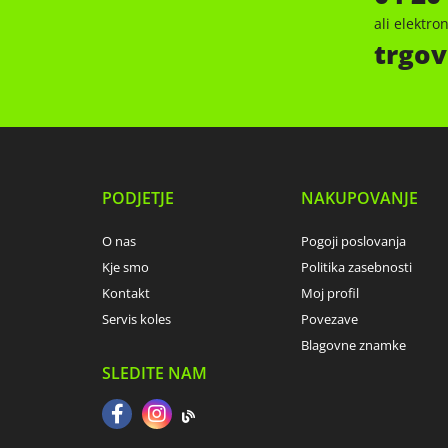
ali elektr
trgov
PODJETJE
NAKUPOVANJE
O nas
Pogoji poslovanja
Kje smo
Politika zasebnosti
Kontakt
Moj profil
Servis koles
Povezave
Blagovne znamke
SLEDITE NAM