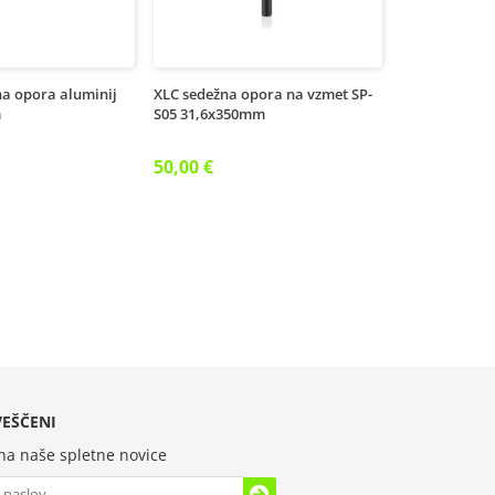
na opora aluminij
XLC sedežna opora na vzmet SP-
m
S05 31,6x350mm
50,00 €
EŠČENI
 na naše spletne novice