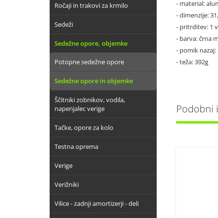
- material: alu
Ročaji in trakovi za krmilo
- dimenzije: 3
Sedeži
- pritrditev: 1 v
- barva: črna 
Sedežne opore, objemke
- pomik nazaj
Potopne sedežne opore
- teža: 392g
Sedežne opore in objemke
Ščitniki zobnikov, vodila,
Podobni iz
napenjalec verige
Tačke, opore za kolo
Testna oprema
Verige
Verižniki
Vilice - zadnji amortizerji - deli