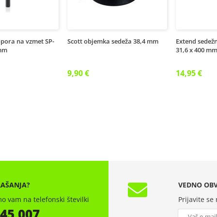
opora na vzmet SP-
Scott objemka sedeža 38,4 mm
Extend sedež
0mm
31,6 x 400 m
9,90 €
14,95 €
RAŠANJA?
VEDNO OBV
o vam na telefonski številki
Prijavite se
 45 007