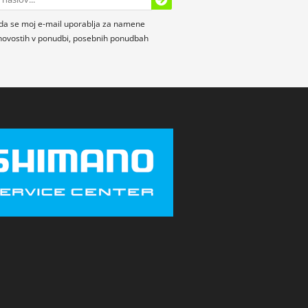
da se moj e-mail uporablja za namene
novostih v ponudbi, posebnih ponudbah