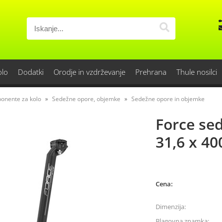
olo
Dodatki
Orodje in vzdrževanje
Prehrana
Thule nosilci
onente za kolo
Sedežne opore, objemke
Sedežne opore in objemke
Force se
31,6 x 4
Cena:
Dimenzija:
Blagovna znamka: