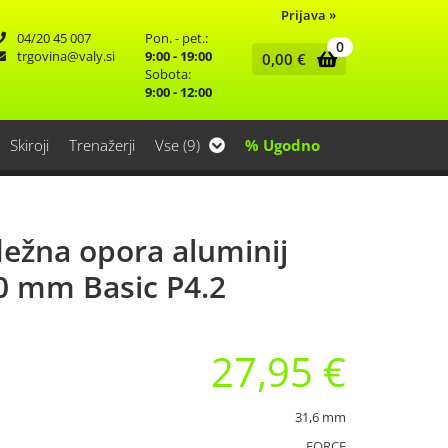
Prijava
»
04/20 45 007
Pon. - pet.:
0
trgovina
valy.si
9:00 - 19:00
0,00
€
Sobota:
9:00 - 12:00
Skiroji
Trenažerji
Vse (9)
% Ugodno
dežna opora aluminij
00 mm Basic P4.2
27,95 €
31,6 mm
FORCE