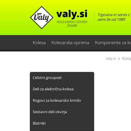
Trgovina in servis z
vami že od 1989
Kolesa
Kolesarska oprema
Komponente za k
valy.si
Komp
Celotni groupset
Deli za električna kolesa
Rogovi za kolesarsko krmilo
Sestavni deli okvirja
Blatniki