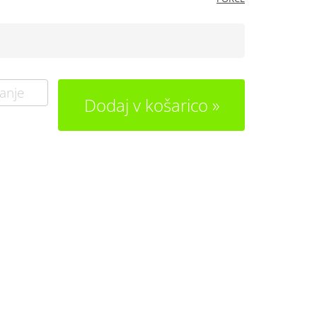
anje
Dodaj v košarico