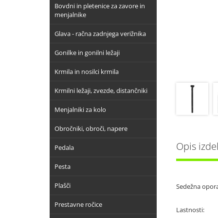
Bovdni in pletenice za zavore in
menjalnike
Glava - račna zadnjega verižnika
Gonilke in gonilni ležaji
Krmila in nosilci krmila
Krmilni ležaji, zvezde, distančniki
Menjalniki za kolo
Obročniki, obroči, napere
Opis izde
Pedala
Pesta
Plašči
Sedežna opora 
Prestavne ročice
Lastnosti: